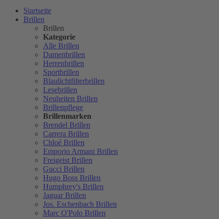
Startseite
Brillen
Brillen
Kategorie
Alle Brillen
Damenbrillen
Herrenbrillen
Sportbrillen
Blaulichtfilterbrillen
Lesebrillen
Neuheiten Brillen
Brillenpflege
Brillenmarken
Brendel Brillen
Carrera Brillen
Chloé Brillen
Emporio Armani Brillen
Freigeist Brillen
Gucci Brillen
Hugo Boss Brillen
Humphrey's Brillen
Jaguar Brillen
Jos. Eschenbach Brillen
Marc O'Polo Brillen