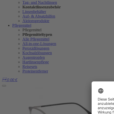
Tag- und Nachtlinsen
Kontaktlinsenzubehör
Linsenbehälter
Auf- & Absatzhilfen
Aktionsprodukte
Pflegemittel
Pflegemittel
Pflegemitteltypen
Alle Pflegemittel
All-in-one-Lösungen
Peroxidlösungen
Kochsalzlösungen
Augentropfen
Hartlinsenpflege
Reisesets
Proteinentferner

0,00
€