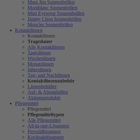
Maui Jim Sonnenbrillen
Montblanc Sonnenbrillen
Mini Eyewear Sonnenbrillen
Jimmy Choo Sonnenbrillen
Moncler Sonnenbrillen
Kontaktlinsen
Kontaktlinsen
Tragedauer
Alle Kontaktlinsen
Tageslinsen
Wochenlinsen
Monatslinsen
Jahreslinsen
Tag- und Nachtlinsen
Kontaktlinsenzubehör
Linsenbehälter
Auf- & Absatzhilfen
Aktionsprodukte
Pflegemittel
Pflegemittel
Pflegemitteltypen
Alle Pflegemittel
All-in-one-Lösungen
Peroxidlösungen
Kochsalzlösungen