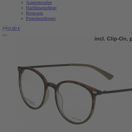
Augentropfen
Hartlinsenpflege
Reisesets
Proteinentferner

0,00
€