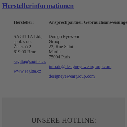
Herstellerinformationen
Hersteller:
Ansprechpartner:
Gebrauchsanweisunge
SAGITTA Ltd.,
Design Eyewear
spol. s r.o.
Group
Železná 2
22, Rue Saint
619 00 Brno
Martin
75004 Paris
sagitta@sagitta.cz
info.de@designeyeweargroup.com
www.sagitta.cz
designeyeweargroup.com
UNSERE HOTLINE: