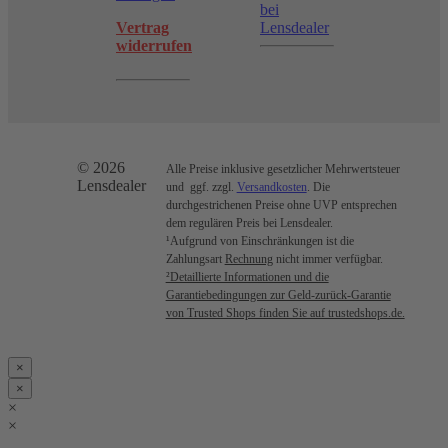
bei
Vertrag
Lensdealer
widerrufen
© 2026
Alle Preise inklusive gesetzlicher Mehrwertsteuer
Lensdealer
und ggf. zzgl.
Versandkosten
. Die
durchgestrichenen Preise ohne UVP entsprechen
dem regulären Preis bei Lensdealer.
¹Aufgrund von Einschränkungen ist die
Zahlungsart
Rechnung
nicht immer verfügbar.
²Detaillierte Informationen und die
Garantiebedingungen zur Geld-zurück-Garantie
von Trusted Shops finden Sie auf trustedshops.de.
×
×
×
×