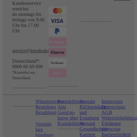
Kundenservice
erreichst
du montags bis
freitags von 9.00
Uhr bis 17.00
Uhr
service@lensdealer.com
Deutschland*:
0800 60 60 690
*Kostenfrei aus
Deutschland
Wissenswertes
Kontaktlinsen-
Kontakt
Impressum
Bestellung
Abo
Rücksendung
Datenschutz
Bezahlung
Good-to-
und
AGB
know über
Erstattung
Widerrufsbelehru
Kontaktlinsen
Versand
Erklärung
Verträge
Gesundheitshinweise
zur
hier
Karriere
Barrierefreiheit
kündigen