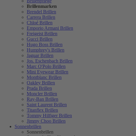
Brillenpflege
Brillenmarken
Brendel Brillen
Carrera Brillen
Chloé Brillen
Emporio Armani Brillen
Freigeist Brillen
Gucci Brillen
Hugo Boss Brillen
Humphrey's Brillen
Jaguar Brillen
Jos. Eschenbach Brillen
Marc O'Polo Brillen
Mini Eyewear Brillen
Montblanc Brillen
Oakley Brillen
Prada Brillen
Moncler Brillen
Ray-Ban Brillen
Saint Laurent Brillen
Titanflex Brillen
Tommy Hilfiger Brillen
Jimmy Choo Brillen
Sonnenbrillen
Sonnenbrillen