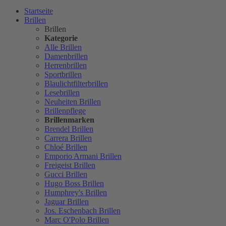
Startseite
Brillen
Brillen
Kategorie
Alle Brillen
Damenbrillen
Herrenbrillen
Sportbrillen
Blaulichtfilterbrillen
Lesebrillen
Neuheiten Brillen
Brillenpflege
Brillenmarken
Brendel Brillen
Carrera Brillen
Chloé Brillen
Emporio Armani Brillen
Freigeist Brillen
Gucci Brillen
Hugo Boss Brillen
Humphrey's Brillen
Jaguar Brillen
Jos. Eschenbach Brillen
Marc O'Polo Brillen