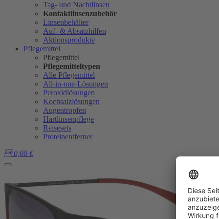
Tag- und Nachtlinsen
Kontaktlinsenzubehör
Linsenbehälter
Auf- & Absatzhilfen
Aktionsprodukte
Pflegemittel
Pflegemittel
Pflegemitteltypen
Alle Pflegemittel
All-in-one-Lösungen
Peroxidlösungen
Kochsalzlösungen
Augentropfen
Hartlinsenpflege
Reisesets
Proteinentferner

0,00
€