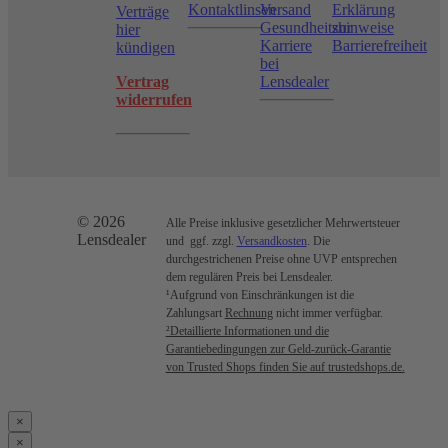
Kontaktlinsen
Versand
Erklärung
Verträge
Gesundheitshinweise
zur
hier
Karriere
Barrierefreiheit
kündigen
bei
Vertrag
Lensdealer
widerrufen
© 2026
Alle Preise inklusive gesetzlicher Mehrwertsteuer
Lensdealer
und ggf. zzgl.
Versandkosten
. Die
durchgestrichenen Preise ohne UVP entsprechen
dem regulären Preis bei Lensdealer.
¹Aufgrund von Einschränkungen ist die
Zahlungsart
Rechnung
nicht immer verfügbar.
²Detaillierte Informationen und die
Garantiebedingungen zur Geld-zurück-Garantie
von Trusted Shops finden Sie auf trustedshops.de.
×
×