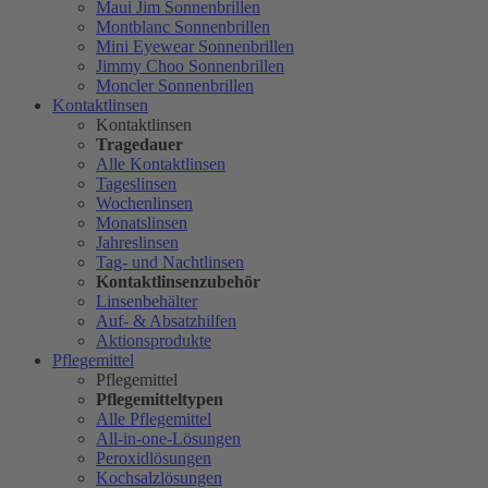
Maui Jim Sonnenbrillen
Montblanc Sonnenbrillen
Mini Eyewear Sonnenbrillen
Jimmy Choo Sonnenbrillen
Moncler Sonnenbrillen
Kontaktlinsen
Kontaktlinsen
Tragedauer
Alle Kontaktlinsen
Tageslinsen
Wochenlinsen
Monatslinsen
Jahreslinsen
Tag- und Nachtlinsen
Kontaktlinsenzubehör
Linsenbehälter
Auf- & Absatzhilfen
Aktionsprodukte
Pflegemittel
Pflegemittel
Pflegemitteltypen
Alle Pflegemittel
All-in-one-Lösungen
Peroxidlösungen
Kochsalzlösungen