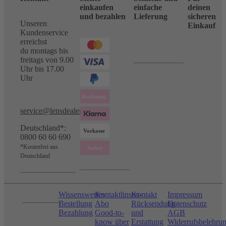
einkaufen
einfache
deinen
und bezahlen
Lieferung
sicheren
Unseren
Einkauf
Kundenservice
erreichst
du montags bis
freitags von 9.00
Uhr bis 17.00
Uhr
service@lensdealer.com
Deutschland*:
0800 60 60 690
*Kostenfrei aus
Deutschland
Wissenswertes
Kontaktlinsen-
Kontakt
Impressum
Bestellung
Abo
Rücksendung
Datenschutz
Bezahlung
Good-to-
und
AGB
know über
Erstattung
Widerrufsbelehru