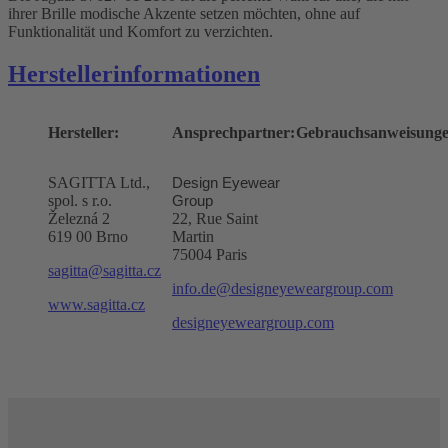
ihrer Brille modische Akzente setzen möchten, ohne auf
Funktionalität und Komfort zu verzichten.
Herstellerinformationen
Hersteller:
Ansprechpartner:
Gebrauchsanweisunge
SAGITTA Ltd.,
Design Eyewear
spol. s r.o.
Group
Železná 2
22, Rue Saint
619 00 Brno
Martin
75004 Paris
sagitta@sagitta.cz
info.de@designeyeweargroup.com
www.sagitta.cz
designeyeweargroup.com