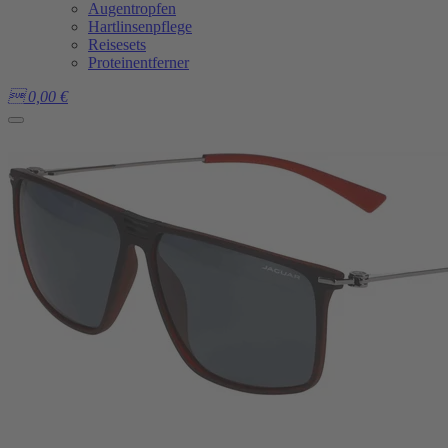
Augentropfen
Hartlinsenpflege
Reisesets
Proteinentferner

0,00
€