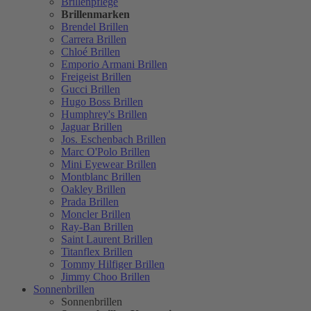
Brillenpflege
Brillenmarken
Brendel Brillen
Carrera Brillen
Chloé Brillen
Emporio Armani Brillen
Freigeist Brillen
Gucci Brillen
Hugo Boss Brillen
Humphrey's Brillen
Jaguar Brillen
Jos. Eschenbach Brillen
Marc O'Polo Brillen
Mini Eyewear Brillen
Montblanc Brillen
Oakley Brillen
Prada Brillen
Moncler Brillen
Ray-Ban Brillen
Saint Laurent Brillen
Titanflex Brillen
Tommy Hilfiger Brillen
Jimmy Choo Brillen
Sonnenbrillen
Sonnenbrillen