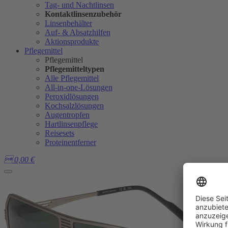
Tag- und Nachtlinsen
Kontaktlinsenzubehör
Linsenbehälter
Auf- & Absatzhilfen
Aktionsprodukte
Pflegemittel
Pflegemittel
Pflegemitteltypen
Alle Pflegemittel
All-in-one-Lösungen
Peroxidlösungen
Kochsalzlösungen
Augentropfen
Hartlinsenpflege
Reisesets
Proteinentferner

0,00
€