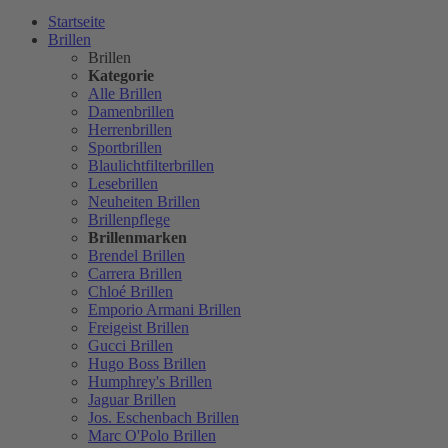
Startseite
Brillen
Brillen
Kategorie
Alle Brillen
Damenbrillen
Herrenbrillen
Sportbrillen
Blaulichtfilterbrillen
Lesebrillen
Neuheiten Brillen
Brillenpflege
Brillenmarken
Brendel Brillen
Carrera Brillen
Chloé Brillen
Emporio Armani Brillen
Freigeist Brillen
Gucci Brillen
Hugo Boss Brillen
Humphrey's Brillen
Jaguar Brillen
Jos. Eschenbach Brillen
Marc O'Polo Brillen