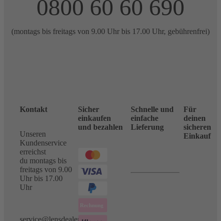
0800 60 60 690
(montags bis freitags von 9.00 Uhr bis 17.00 Uhr, gebührenfrei)
Kontakt
Sicher
Schnelle und
Für
einkaufen
einfache
deinen
und bezahlen
Lieferung
sicheren
Unseren
Einkauf
Kundenservice
erreichst
du montags bis
freitags von 9.00
Uhr bis 17.00
Uhr
service@lensdealer.com