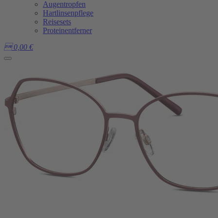
Augentropfen
Hartlinsenpflege
Reisesets
Proteinentferner

0,00
€