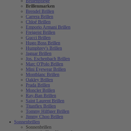
Brillenpflege
Brillenmarken
Brendel Brillen
Carrera Brillen
Chloé Brillen
Emporio Armani Brillen
Freigeist Brillen
Gucci Brillen
Hugo Boss Brillen
Humphrey's Brillen
Jaguar Brillen
Jos. Eschenbach Brillen
Marc O'Polo Brillen
Mini Eyewear Brillen
Montblanc Brillen
Oakley Brillen
Prada Brillen
Moncler Brillen
Ray-Ban Brillen
Saint Laurent Brillen
Titanflex Brillen
Tommy Hilfiger Brillen
Jimmy Choo Brillen
Sonnenbrillen
Sonnenbrillen