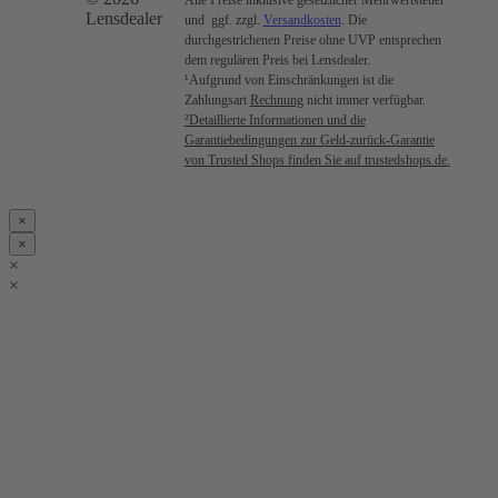
Lensdealer
und ggf. zzgl.
Versandkosten
. Die
durchgestrichenen Preise ohne UVP entsprechen
dem regulären Preis bei Lensdealer.
¹Aufgrund von Einschränkungen ist die
Zahlungsart
Rechnung
nicht immer verfügbar.
²Detaillierte Informationen und die
Garantiebedingungen zur Geld-zurück-Garantie
von Trusted Shops finden Sie auf trustedshops.de.
×
×
×
×