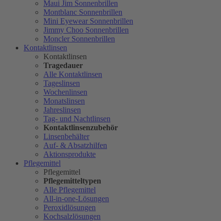
Maui Jim Sonnenbrillen
Montblanc Sonnenbrillen
Mini Eyewear Sonnenbrillen
Jimmy Choo Sonnenbrillen
Moncler Sonnenbrillen
Kontaktlinsen
Kontaktlinsen
Tragedauer
Alle Kontaktlinsen
Tageslinsen
Wochenlinsen
Monatslinsen
Jahreslinsen
Tag- und Nachtlinsen
Kontaktlinsenzubehör
Linsenbehälter
Auf- & Absatzhilfen
Aktionsprodukte
Pflegemittel
Pflegemittel
Pflegemitteltypen
Alle Pflegemittel
All-in-one-Lösungen
Peroxidlösungen
Kochsalzlösungen