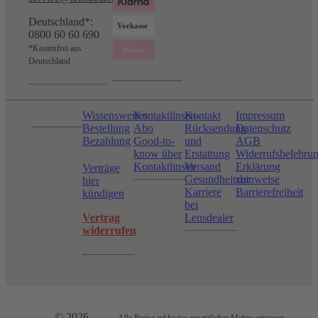
Deutschland*:
0800 60 60 690
*Kostenfrei aus
Deutschland
Wissenswertes
Kontaktlinsen-
Kontakt
Impressum
Bestellung
Abo
Rücksendung
Datenschutz
Bezahlung
Good-to-
und
AGB
know über
Erstattung
Widerrufsbelehru
Kontaktlinsen
Versand
Erklärung
Verträge
Gesundheitshinweise
zur
hier
Karriere
Barrierefreiheit
kündigen
bei
Vertrag
Lensdealer
widerrufen
© 2026
Alle Preise inklusive gesetzlicher Mehrwertsteuer