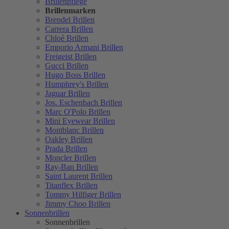
Brillenpflege
Brillenmarken
Brendel Brillen
Carrera Brillen
Chloé Brillen
Emporio Armani Brillen
Freigeist Brillen
Gucci Brillen
Hugo Boss Brillen
Humphrey's Brillen
Jaguar Brillen
Jos. Eschenbach Brillen
Marc O'Polo Brillen
Mini Eyewear Brillen
Montblanc Brillen
Oakley Brillen
Prada Brillen
Moncler Brillen
Ray-Ban Brillen
Saint Laurent Brillen
Titanflex Brillen
Tommy Hilfiger Brillen
Jimmy Choo Brillen
Sonnenbrillen
Sonnenbrillen