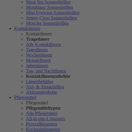
Maui Jim Sonnenbrillen
Montblanc Sonnenbrillen
Mini Eyewear Sonnenbrillen
Jimmy Choo Sonnenbrillen
Moncler Sonnenbrillen
Kontaktlinsen
Kontaktlinsen
Tragedauer
Alle Kontaktlinsen
Tageslinsen
Wochenlinsen
Monatslinsen
Jahreslinsen
Tag- und Nachtlinsen
Kontaktlinsenzubehör
Linsenbehälter
Auf- & Absatzhilfen
Aktionsprodukte
Pflegemittel
Pflegemittel
Pflegemitteltypen
Alle Pflegemittel
All-in-one-Lösungen
Peroxidlösungen
Kochsalzlösungen