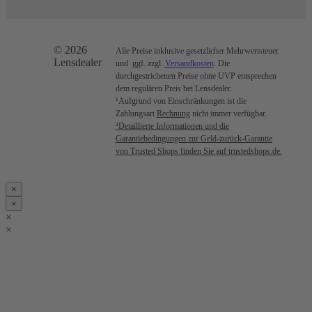
© 2026
Alle Preise inklusive gesetzlicher Mehrwertsteuer
Lensdealer
und ggf. zzgl.
Versandkosten
. Die
durchgestrichenen Preise ohne UVP entsprechen
dem regulären Preis bei Lensdealer.
¹Aufgrund von Einschränkungen ist die
Zahlungsart
Rechnung
nicht immer verfügbar.
²Detaillierte Informationen und die
Garantiebedingungen zur Geld-zurück-Garantie
von Trusted Shops finden Sie auf trustedshops.de.
×
×
×
×