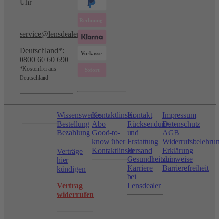
Uhr
service@lensdealer.com
Deutschland*:
0800 60 60 690
*Kostenfrei aus
Deutschland
Wissenswertes
Kontaktlinsen-
Kontakt
Impressum
Bestellung
Abo
Rücksendung
Datenschutz
Bezahlung
Good-to-
und
AGB
know über
Erstattung
Widerrufsbelehru
Kontaktlinsen
Versand
Erklärung
Verträge
Gesundheitshinweise
zur
hier
Karriere
Barrierefreiheit
kündigen
bei
Vertrag
Lensdealer
widerrufen