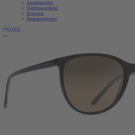
Augentropfen
Hartlinsenpflege
Reisesets
Proteinentferner

0,00
€