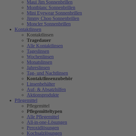
Maui Jim Sonnenbrillen
Montblanc Sonnenbrillen
Mini Eyewear Sonnenbrillen
Jimmy Choo Sonnenbrillen
Moncler Sonnenbrillen
Kontaktlinsen
Kontaktlinsen
Tragedauer
Alle Kontaktlinsen
Tageslinsen
Wochenlinsen
Monatslinsen
Jahreslinsen
Tag- und Nachtlinsen
Kontaktlinsenzubehör
Linsenbehälter
Auf- & Absatzhilfen
Aktionsprodukte
Pflegemittel
Pflegemittel
Pflegemitteltypen
Alle Pflegemittel
All-in-one-Lösungen
Peroxidlösungen
Kochsalzlösungen