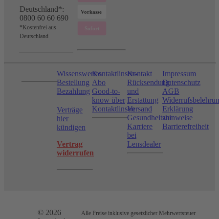
Deutschland*:
0800 60 60 690
*Kostenfrei aus
Deutschland
Wissenswertes
Kontaktlinsen-
Kontakt
Impressum
Bestellung
Abo
Rücksendung
Datenschutz
Bezahlung
Good-to-
und
AGB
know über
Erstattung
Widerrufsbelehru
Kontaktlinsen
Versand
Erklärung
Verträge
Gesundheitshinweise
zur
hier
Karriere
Barrierefreiheit
kündigen
bei
Vertrag
Lensdealer
widerrufen
© 2026
Alle Preise inklusive gesetzlicher Mehrwertsteuer