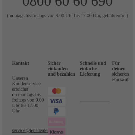
0800 60 60 690
(montags bis freitags von 9.00 Uhr bis 17.00 Uhr, gebührenfrei)
Kontakt
Sicher
Schnelle und
Für
einkaufen
einfache
deinen
und bezahlen
Lieferung
sicheren
Unseren
Einkauf
Kundenservice
erreichst
du montags bis
freitags von 9.00
Uhr bis 17.00
Uhr
service@lensdealer.com