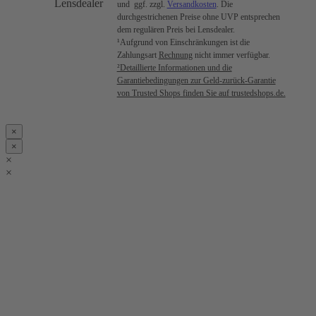
Lensdealer
und ggf. zzgl.
Versandkosten
. Die
durchgestrichenen Preise ohne UVP entsprechen
dem regulären Preis bei Lensdealer.
¹Aufgrund von Einschränkungen ist die
Zahlungsart
Rechnung
nicht immer verfügbar.
²Detaillierte Informationen und die
Garantiebedingungen zur Geld-zurück-Garantie
von Trusted Shops finden Sie auf trustedshops.de.
×
×
×
×