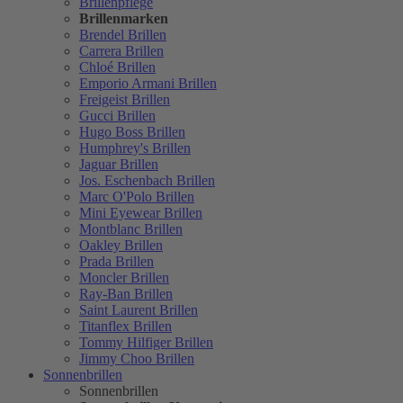
Brillenpflege
Brillenmarken
Brendel Brillen
Carrera Brillen
Chloé Brillen
Emporio Armani Brillen
Freigeist Brillen
Gucci Brillen
Hugo Boss Brillen
Humphrey's Brillen
Jaguar Brillen
Jos. Eschenbach Brillen
Marc O'Polo Brillen
Mini Eyewear Brillen
Montblanc Brillen
Oakley Brillen
Prada Brillen
Moncler Brillen
Ray-Ban Brillen
Saint Laurent Brillen
Titanflex Brillen
Tommy Hilfiger Brillen
Jimmy Choo Brillen
Sonnenbrillen
Sonnenbrillen