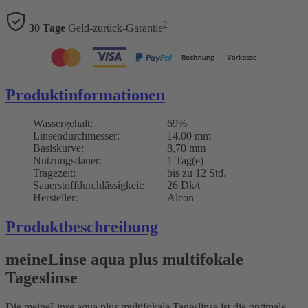
2
30 Tage
Geld-zurück-Garantie
Produktinformationen
Wassergehalt:
69%
Linsendurchmesser:
14,00 mm
Basiskurve:
8,70 mm
Nutzungsdauer:
1 Tag(e)
Tragezeit:
bis zu 12 Std.
Sauerstoffdurchlässigkeit:
26 Dk/t
Hersteller:
Alcon
Produktbeschreibung
meineLinse aqua plus multifokale
Tageslinse
Die meineLinse aqua plus multifokale Tageslinse ist die optimale