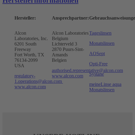
Herstellerinformationen
Hersteller:
Ansprechpartner:
Gebrauchsanweisunge
Alcon
Alcon Laboratories
Tageslinsen
Laboratories, Inc.
Belgium
Monatslinsen
6201 South
Lichterveld 3
Freeway
2870 Puurs-Sint-
AOSept
Fort Worth, TX
Amands
76134-2099
Belgien
Opti-Free
USA
authorised.representative@alcon.com
Systane
regulatory-
www.alcon.com
1.operations@alcon.com
meineLinse aqua
www.alcon.com
Monatslinsen