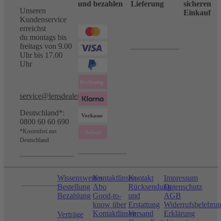
und bezahlen
Lieferung
sicheren
Unseren
Einkauf
Kundenservice
erreichst
du montags bis
freitags von 9.00
Uhr bis 17.00
Uhr
service@lensdealer.com
Deutschland*:
0800 60 60 690
*Kostenfrei aus
Deutschland
Wissenswertes
Kontaktlinsen-
Kontakt
Impressum
Bestellung
Abo
Rücksendung
Datenschutz
Bezahlung
Good-to-
und
AGB
know über
Erstattung
Widerrufsbelehru
Kontaktlinsen
Versand
Erklärung
Verträge