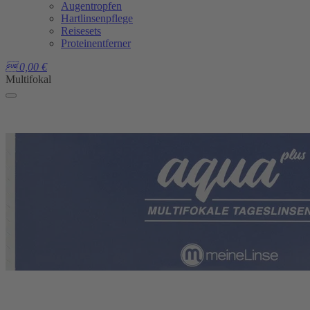
Augentropfen
Hartlinsenpflege
Reisesets
Proteinentferner

0,00
€
Multifokal