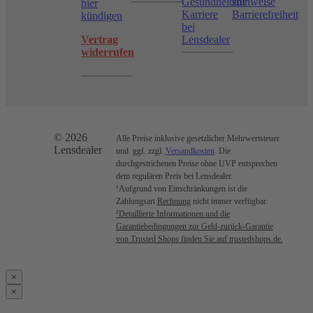
Gesundheitshinweise
zur
hier
Karriere
Barrierefreiheit
kündigen
bei
Vertrag
Lensdealer
widerrufen
© 2026
Alle Preise inklusive gesetzlicher Mehrwertsteuer
Lensdealer
und ggf. zzgl.
Versandkosten
. Die
durchgestrichenen Preise ohne UVP entsprechen
dem regulären Preis bei Lensdealer.
¹Aufgrund von Einschränkungen ist die
Zahlungsart
Rechnung
nicht immer verfügbar.
²Detaillierte Informationen und die
Garantiebedingungen zur Geld-zurück-Garantie
von Trusted Shops finden Sie auf trustedshops.de.
×
×