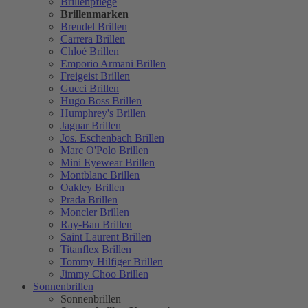
Brillenpflege
Brillenmarken
Brendel Brillen
Carrera Brillen
Chloé Brillen
Emporio Armani Brillen
Freigeist Brillen
Gucci Brillen
Hugo Boss Brillen
Humphrey's Brillen
Jaguar Brillen
Jos. Eschenbach Brillen
Marc O'Polo Brillen
Mini Eyewear Brillen
Montblanc Brillen
Oakley Brillen
Prada Brillen
Moncler Brillen
Ray-Ban Brillen
Saint Laurent Brillen
Titanflex Brillen
Tommy Hilfiger Brillen
Jimmy Choo Brillen
Sonnenbrillen
Sonnenbrillen