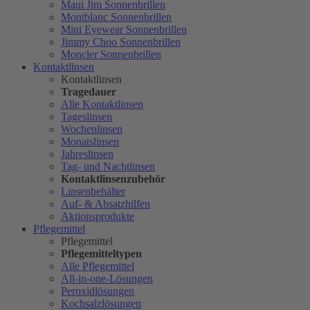
Maui Jim Sonnenbrillen
Montblanc Sonnenbrillen
Mini Eyewear Sonnenbrillen
Jimmy Choo Sonnenbrillen
Moncler Sonnenbrillen
Kontaktlinsen
Kontaktlinsen
Tragedauer
Alle Kontaktlinsen
Tageslinsen
Wochenlinsen
Monatslinsen
Jahreslinsen
Tag- und Nachtlinsen
Kontaktlinsenzubehör
Linsenbehälter
Auf- & Absatzhilfen
Aktionsprodukte
Pflegemittel
Pflegemittel
Pflegemitteltypen
Alle Pflegemittel
All-in-one-Lösungen
Peroxidlösungen
Kochsalzlösungen