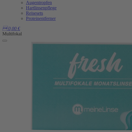
Augentropfen
Hartlinsenpflege
Reisesets
Proteinentferner

0,00
€
Multifokal