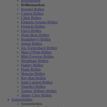
Brillenpflege
Brillenmarken
Brendel Brillen
Carrera Brillen
Chloé Brillen
Emporio Armani Brillen
Freigeist Brillen
Gucci Brillen
Hugo Boss Brillen
Humphrey's Brillen
Jaguar Brillen
Jos. Eschenbach Brillen
Marc O'Polo Brillen
Mini Eyewear Brillen
Montblanc Brillen
Oakley Brillen
Prada Brillen
Moncler Brillen
Ray-Ban Brillen
Saint Laurent Brillen
Titanflex Brillen
Tommy Hilfiger Brillen
Jimmy Choo Brillen
Sonnenbrillen
Sonnenbrillen