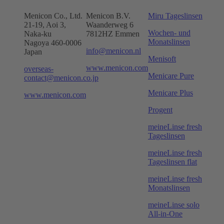
Menicon Co., Ltd.
Menicon B.V.
Miru Tageslinsen
21-19, Aoi 3,
Waanderweg 6
Wochen- und
Naka-ku
7812HZ Emmen
Monatslinsen
Nagoya 460-0006
info@menicon.nl
Japan
Menisoft
www.menicon.com
overseas-
Menicare Pure
contact@menicon.co.jp
Menicare Plus
www.menicon.com
Progent
meineLinse fresh
Tageslinsen
meineLinse fresh
Tageslinsen flat
meineLinse fresh
Monatslinsen
meineLinse solo
All-in-One