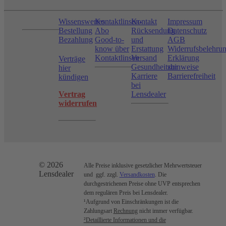
Wissenswertes
Kontaktlinsen-
Kontakt
Impressum
Bestellung
Abo
Rücksendung
Datenschutz
Bezahlung
Good-to-
und
AGB
know über
Erstattung
Widerrufsbelehru
Kontaktlinsen
Versand
Erklärung
Verträge
Gesundheitshinweise
zur
hier
Karriere
Barrierefreiheit
kündigen
bei
Vertrag
Lensdealer
widerrufen
© 2026
Alle Preise inklusive gesetzlicher Mehrwertsteuer
Lensdealer
und ggf. zzgl.
Versandkosten
. Die
durchgestrichenen Preise ohne UVP entsprechen
dem regulären Preis bei Lensdealer.
¹Aufgrund von Einschränkungen ist die
Zahlungsart
Rechnung
nicht immer verfügbar.
²Detaillierte Informationen und die