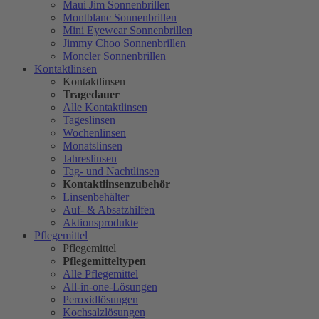
Maui Jim Sonnenbrillen
Montblanc Sonnenbrillen
Mini Eyewear Sonnenbrillen
Jimmy Choo Sonnenbrillen
Moncler Sonnenbrillen
Kontaktlinsen
Kontaktlinsen
Tragedauer
Alle Kontaktlinsen
Tageslinsen
Wochenlinsen
Monatslinsen
Jahreslinsen
Tag- und Nachtlinsen
Kontaktlinsenzubehör
Linsenbehälter
Auf- & Absatzhilfen
Aktionsprodukte
Pflegemittel
Pflegemittel
Pflegemitteltypen
Alle Pflegemittel
All-in-one-Lösungen
Peroxidlösungen
Kochsalzlösungen