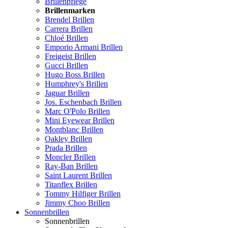
Brillenpflege
Brillenmarken
Brendel Brillen
Carrera Brillen
Chloé Brillen
Emporio Armani Brillen
Freigeist Brillen
Gucci Brillen
Hugo Boss Brillen
Humphrey's Brillen
Jaguar Brillen
Jos. Eschenbach Brillen
Marc O'Polo Brillen
Mini Eyewear Brillen
Montblanc Brillen
Oakley Brillen
Prada Brillen
Moncler Brillen
Ray-Ban Brillen
Saint Laurent Brillen
Titanflex Brillen
Tommy Hilfiger Brillen
Jimmy Choo Brillen
Sonnenbrillen
Sonnenbrillen