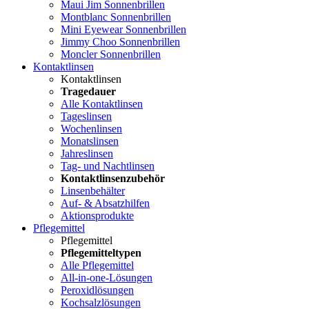
Maui Jim Sonnenbrillen
Montblanc Sonnenbrillen
Mini Eyewear Sonnenbrillen
Jimmy Choo Sonnenbrillen
Moncler Sonnenbrillen
Kontaktlinsen
Kontaktlinsen
Tragedauer
Alle Kontaktlinsen
Tageslinsen
Wochenlinsen
Monatslinsen
Jahreslinsen
Tag- und Nachtlinsen
Kontaktlinsenzubehör
Linsenbehälter
Auf- & Absatzhilfen
Aktionsprodukte
Pflegemittel
Pflegemittel
Pflegemitteltypen
Alle Pflegemittel
All-in-one-Lösungen
Peroxidlösungen
Kochsalzlösungen