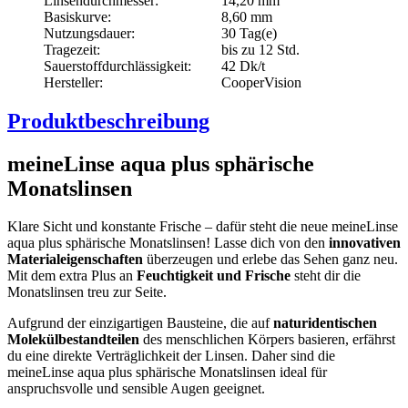
Linsendurchmesser:
14,20 mm
Basiskurve:
8,60 mm
Nutzungsdauer:
30 Tag(e)
Tragezeit:
bis zu 12 Std.
Sauerstoffdurchlässigkeit:
42 Dk/t
Hersteller:
CooperVision
Produktbeschreibung
meineLinse aqua plus sphärische
Monatslinsen
Klare Sicht und konstante Frische – dafür steht die neue meineLinse
aqua plus sphärische Monatslinsen! Lasse dich von den
innovativen
Materialeigenschaften
überzeugen und erlebe das Sehen ganz neu.
Mit dem extra Plus an
Feuchtigkeit und Frische
steht dir die
Monatslinsen treu zur Seite.
Aufgrund der einzigartigen Bausteine, die auf
naturidentischen
Molekülbestandteilen
des menschlichen Körpers basieren, erfährst
du eine direkte Verträglichkeit der Linsen. Daher sind die
meineLinse aqua plus sphärische Monatslinsen ideal für
anspruchsvolle und sensible Augen geeignet.