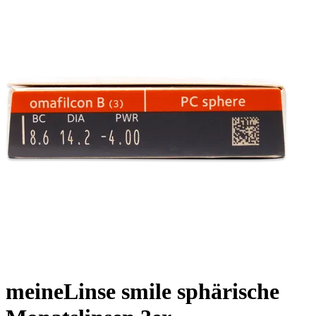
meineLinse smile sphärische