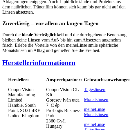
Ablagerungen entgegen. Auch Lipidrückstände und Proteine aus
dem natürlichen Tränenfilm können sich kaum bis gar nicht auf den
Linsen absetzten.
Zuverlässig – vor allem an langen Tagen
Durch die
ideale Verträglichkeit
und die durchgehende Benetzung
bleiben deine Linsen vom Auf- bis hin zum Absetzten angenehm
frisch. Erlebe die Vorteile von den meineLinse smile sphärische
Monatslinsen im Alltag und genießen Sie die Freiheit.
Herstellerinformationen
Hersteller:
Ansprechpartner:
Gebrauchsanweisunge
CooperVision
CooperVision CL
Tageslinsen
Manufacturing
Kft.
Monatslinsen
Limited
Gorcsev Iván utca
Hamble, South
7. C ép
meineLinse
Point, SO31 4RF
ProLogis Business
Monatslinsen
United Kingdom
Park
2360 Gyál
meineLinse
Hungary
Tageslinsen