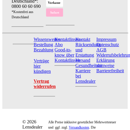
Deutschland*:
0800 60 60 690
*Kostenfrei aus
Deutschland
Wissenswertes
Kontaktlinsen-
Kontakt
Impressum
Bestellung
Abo
Rücksendung
Datenschutz
Bezahlung
Good-to-
und
AGB
know über
Erstattung
Widerrufsbelehru
Kontaktlinsen
Versand
Erklärung
Verträge
Gesundheitshinweise
zur
hier
Karriere
Barrierefreiheit
kündigen
bei
Vertrag
Lensdealer
widerrufen
© 2026
Alle Preise inklusive gesetzlicher Mehrwertsteuer
Lensdealer
und ggf. zzgl.
Versandkosten
. Die