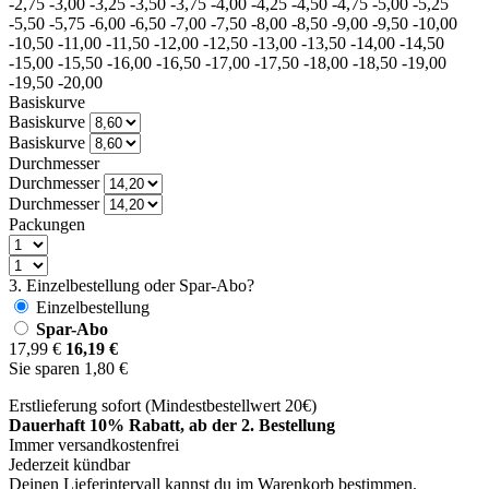
-2,75
-3,00
-3,25
-3,50
-3,75
-4,00
-4,25
-4,50
-4,75
-5,00
-5,25
-5,50
-5,75
-6,00
-6,50
-7,00
-7,50
-8,00
-8,50
-9,00
-9,50
-10,00
-10,50
-11,00
-11,50
-12,00
-12,50
-13,00
-13,50
-14,00
-14,50
-15,00
-15,50
-16,00
-16,50
-17,00
-17,50
-18,00
-18,50
-19,00
-19,50
-20,00
Basiskurve
Basiskurve
Basiskurve
Durchmesser
Durchmesser
Durchmesser
Packungen
3. Einzelbestellung oder Spar-Abo?
Einzelbestellung
Spar-Abo
17,99
€
16,19
€
Sie sparen
1,80
€
Erstlieferung sofort (Mindestbestellwert 20€)
Dauerhaft 10% Rabatt, ab der 2. Bestellung
Immer versandkostenfrei
Jederzeit kündbar
Deinen Lieferintervall kannst du im Warenkorb bestimmen.