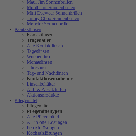
Maui Jim Sonnenbrillen
Montblanc Sonnenbrillen
Mini Eyewear Sonnenbrillen
Jimmy Choo Sonnenbrillen
Moncler Sonnenbrillen
Kontaktlinsen
Kontaktlinsen
Tragedauer
Alle Kontaktlinsen
Tageslinsen
Wochenlinsen
Monatslinsen
Jahreslinsen
Tag- und Nachtlinsen
Kontaktlinsenzubehör
Linsenbehälter
Auf- & Absatzhilfen
Aktionsprodukte
Pflegemittel
Pflegemittel
Pflegemitteltypen
Alle Pflegemittel
All-in-one-Lösungen
Peroxidlösungen
Kochsalzlösungen