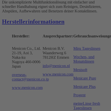
Die unkomplizierte Multifunktionslösung mit einfacher und
schneller Handhabung eignet sich zum Reinigen, Desinfizieren,
Abspülen, Aufbewahren und Benetzen deiner Kontaktlinsen.
Herstellerinformationen
Hersteller:
Ansprechpartner:
Gebrauchsanweisunge
Menicon Co., Ltd.
Menicon B.V.
Miru Tageslinsen
21-19, Aoi 3,
Waanderweg 6
Wochen- und
Naka-ku
7812HZ Emmen
Monatslinsen
Nagoya 460-0006
info@menicon.nl
Japan
Menisoft
www.menicon.com
overseas-
Menicare Pure
contact@menicon.co.jp
Menicare Plus
www.menicon.com
Progent
meineLinse fresh
Tageslinsen