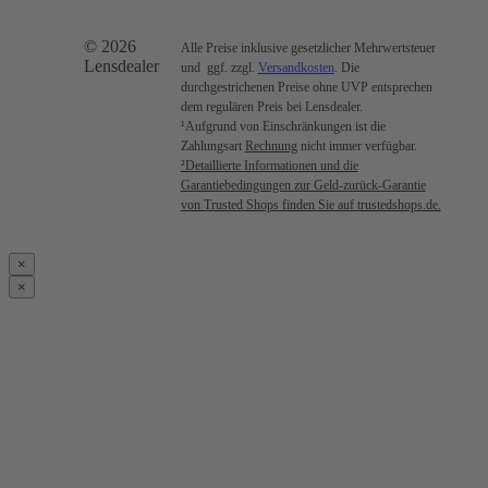
© 2026
Alle Preise inklusive gesetzlicher Mehrwertsteuer
Lensdealer
und ggf. zzgl.
Versandkosten
. Die
durchgestrichenen Preise ohne UVP entsprechen
dem regulären Preis bei Lensdealer.
¹Aufgrund von Einschränkungen ist die
Zahlungsart
Rechnung
nicht immer verfügbar.
²Detaillierte Informationen und die
Garantiebedingungen zur Geld-zurück-Garantie
von Trusted Shops finden Sie auf trustedshops.de.
×
×