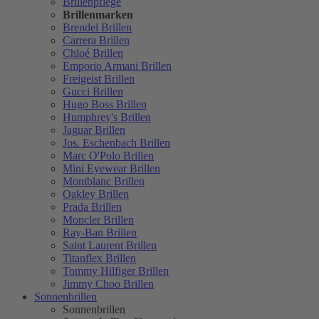
Brillenpflege
Brillenmarken
Brendel Brillen
Carrera Brillen
Chloé Brillen
Emporio Armani Brillen
Freigeist Brillen
Gucci Brillen
Hugo Boss Brillen
Humphrey's Brillen
Jaguar Brillen
Jos. Eschenbach Brillen
Marc O'Polo Brillen
Mini Eyewear Brillen
Montblanc Brillen
Oakley Brillen
Prada Brillen
Moncler Brillen
Ray-Ban Brillen
Saint Laurent Brillen
Titanflex Brillen
Tommy Hilfiger Brillen
Jimmy Choo Brillen
Sonnenbrillen
Sonnenbrillen