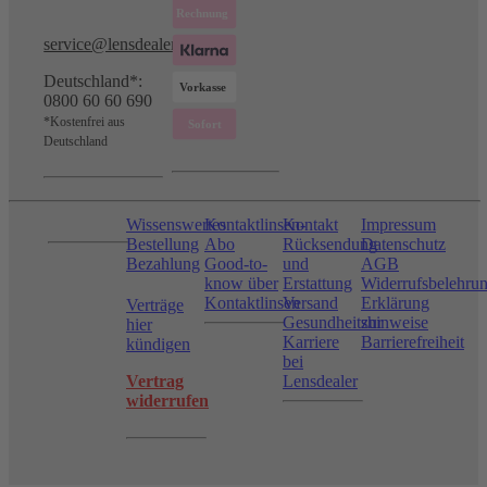
service@lensdealer.com
Deutschland*:
0800 60 60 690
*Kostenfrei aus
Deutschland
Wissenswertes
Kontaktlinsen-
Kontakt
Impressum
Bestellung
Abo
Rücksendung
Datenschutz
Bezahlung
Good-to-
und
AGB
know über
Erstattung
Widerrufsbelehru
Kontaktlinsen
Versand
Erklärung
Verträge
Gesundheitshinweise
zur
hier
Karriere
Barrierefreiheit
kündigen
bei
Vertrag
Lensdealer
widerrufen