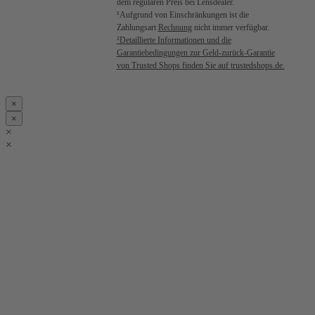
dem regulären Preis bei Lensdealer.
¹Aufgrund von Einschränkungen ist die
Zahlungsart
Rechnung
nicht immer verfügbar.
²Detaillierte Informationen und die
Garantiebedingungen zur Geld-zurück-Garantie
von Trusted Shops finden Sie auf trustedshops.de.
×
×
×
×