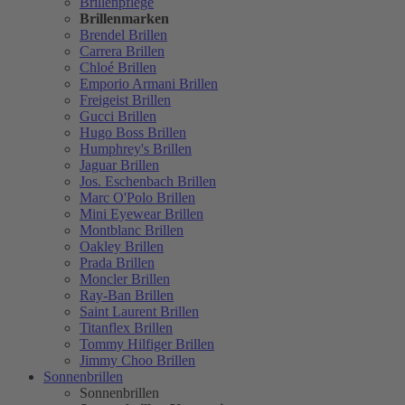
Brillenpflege
Brillenmarken
Brendel Brillen
Carrera Brillen
Chloé Brillen
Emporio Armani Brillen
Freigeist Brillen
Gucci Brillen
Hugo Boss Brillen
Humphrey's Brillen
Jaguar Brillen
Jos. Eschenbach Brillen
Marc O'Polo Brillen
Mini Eyewear Brillen
Montblanc Brillen
Oakley Brillen
Prada Brillen
Moncler Brillen
Ray-Ban Brillen
Saint Laurent Brillen
Titanflex Brillen
Tommy Hilfiger Brillen
Jimmy Choo Brillen
Sonnenbrillen
Sonnenbrillen