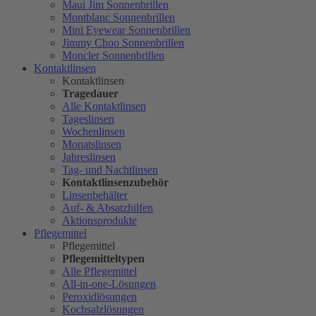
Maui Jim Sonnenbrillen
Montblanc Sonnenbrillen
Mini Eyewear Sonnenbrillen
Jimmy Choo Sonnenbrillen
Moncler Sonnenbrillen
Kontaktlinsen
Kontaktlinsen
Tragedauer
Alle Kontaktlinsen
Tageslinsen
Wochenlinsen
Monatslinsen
Jahreslinsen
Tag- und Nachtlinsen
Kontaktlinsenzubehör
Linsenbehälter
Auf- & Absatzhilfen
Aktionsprodukte
Pflegemittel
Pflegemittel
Pflegemitteltypen
Alle Pflegemittel
All-in-one-Lösungen
Peroxidlösungen
Kochsalzlösungen