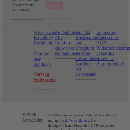
*Kostenfrei aus
Deutschland
Wissenswertes
Kontaktlinsen-
Kontakt
Impressum
Bestellung
Abo
Rücksendung
Datenschutz
Bezahlung
Good-to-
und
AGB
know über
Erstattung
Widerrufsbelehru
Kontaktlinsen
Versand
Erklärung
Verträge
Gesundheitshinweise
zur
hier
Karriere
Barrierefreiheit
kündigen
bei
Vertrag
Lensdealer
widerrufen
© 2026
Alle Preise inklusive gesetzlicher Mehrwertsteuer
Lensdealer
und ggf. zzgl.
Versandkosten
. Die
durchgestrichenen Preise ohne UVP entsprechen