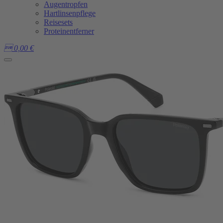
Augentropfen
Hartlinsenpflege
Reisesets
Proteinentferner

0,00
€