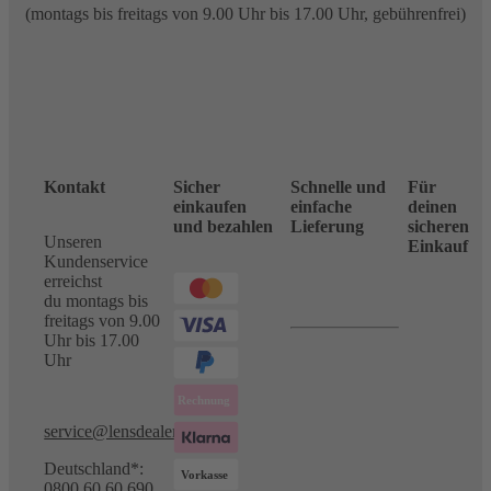
(montags bis freitags von 9.00 Uhr bis 17.00 Uhr, gebührenfrei)
Kontakt
Sicher
Schnelle und
Für
einkaufen
einfache
deinen
und bezahlen
Lieferung
sicheren
Unseren
Einkauf
Kundenservice
erreichst
du montags bis
freitags von 9.00
Uhr bis 17.00
Uhr
service@lensdealer.com
Deutschland*:
0800 60 60 690