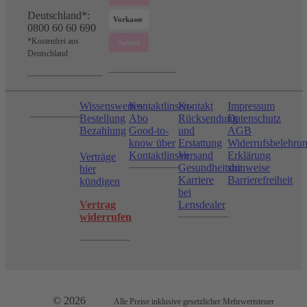
Deutschland*:
0800 60 60 690
*Kostenfrei aus
Deutschland
Wissenswertes
Kontaktlinsen-
Kontakt
Impressum
Bestellung
Abo
Rücksendung
Datenschutz
Bezahlung
Good-to-
und
AGB
know über
Erstattung
Widerrufsbelehru
Kontaktlinsen
Versand
Erklärung
Verträge
Gesundheitshinweise
zur
hier
Karriere
Barrierefreiheit
kündigen
bei
Vertrag
Lensdealer
widerrufen
© 2026
Alle Preise inklusive gesetzlicher Mehrwertsteuer