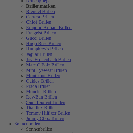
Brillenpflege
Brillenmarken
Brendel Brillen
Carrera Brillen
Chloé Brillen
Emporio Armani Brillen
Freigeist Brillen
Gucci Brillen
Hugo Boss Brillen
Humphrey's Brillen
Jaguar Brillen
Jos. Eschenbach Brillen
Marc O'Polo Brillen
Mini Eyewear Brillen
Montblanc Brillen
Oakley Brillen
Prada Brillen
Moncler Brillen
Ray-Ban Brillen
Saint Laurent Brillen
Titanflex Brillen
Tommy Hilfiger Brillen
Jimmy Choo Brillen
Sonnenbrillen
Sonnenbrillen