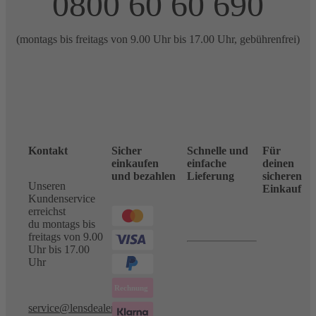
0800 60 60 690
(montags bis freitags von 9.00 Uhr bis 17.00 Uhr, gebührenfrei)
Kontakt
Sicher
Schnelle und
Für
einkaufen
einfache
deinen
und bezahlen
Lieferung
sicheren
Unseren
Einkauf
Kundenservice
erreichst
du montags bis
freitags von 9.00
Uhr bis 17.00
Uhr
service@lensdealer.com