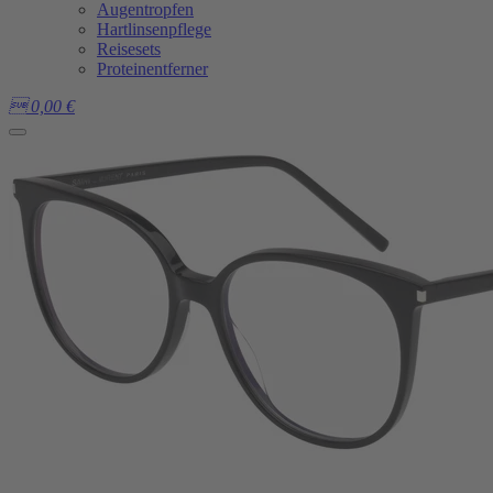
Augentropfen
Hartlinsenpflege
Reisesets
Proteinentferner

0,00
€