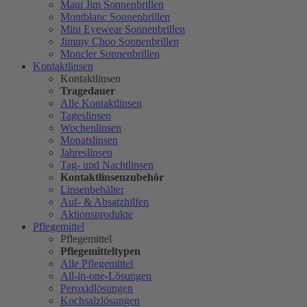
Maui Jim Sonnenbrillen
Montblanc Sonnenbrillen
Mini Eyewear Sonnenbrillen
Jimmy Choo Sonnenbrillen
Moncler Sonnenbrillen
Kontaktlinsen
Kontaktlinsen
Tragedauer
Alle Kontaktlinsen
Tageslinsen
Wochenlinsen
Monatslinsen
Jahreslinsen
Tag- und Nachtlinsen
Kontaktlinsenzubehör
Linsenbehälter
Auf- & Absatzhilfen
Aktionsprodukte
Pflegemittel
Pflegemittel
Pflegemitteltypen
Alle Pflegemittel
All-in-one-Lösungen
Peroxidlösungen
Kochsalzlösungen