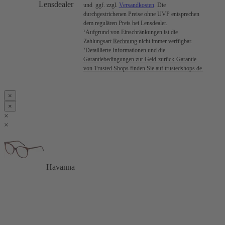
Lensdealer
und ggf. zzgl.
Versandkosten
. Die
durchgestrichenen Preise ohne UVP entsprechen
dem regulären Preis bei Lensdealer.
¹Aufgrund von Einschränkungen ist die
Zahlungsart
Rechnung
nicht immer verfügbar.
²Detaillierte Informationen und die
Garantiebedingungen zur Geld-zurück-Garantie
von Trusted Shops finden Sie auf trustedshops.de.
×
×
×
×
Havanna