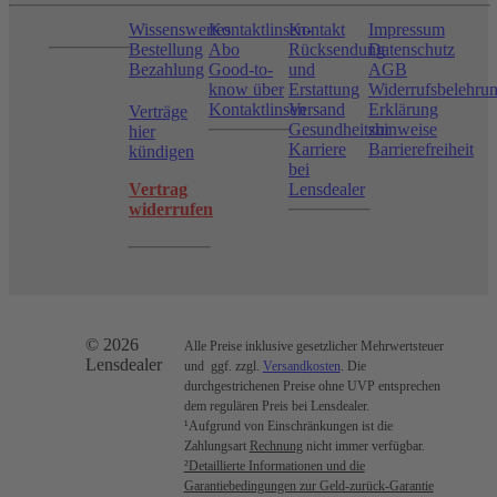
Wissenswertes
Kontaktlinsen-
Kontakt
Impressum
Bestellung
Abo
Rücksendung
Datenschutz
Bezahlung
Good-to-
und
AGB
know über
Erstattung
Widerrufsbelehru
Kontaktlinsen
Versand
Erklärung
Verträge
Gesundheitshinweise
zur
hier
Karriere
Barrierefreiheit
kündigen
bei
Vertrag
Lensdealer
widerrufen
© 2026
Alle Preise inklusive gesetzlicher Mehrwertsteuer
Lensdealer
und ggf. zzgl.
Versandkosten
. Die
durchgestrichenen Preise ohne UVP entsprechen
dem regulären Preis bei Lensdealer.
¹Aufgrund von Einschränkungen ist die
Zahlungsart
Rechnung
nicht immer verfügbar.
²Detaillierte Informationen und die
Garantiebedingungen zur Geld-zurück-Garantie