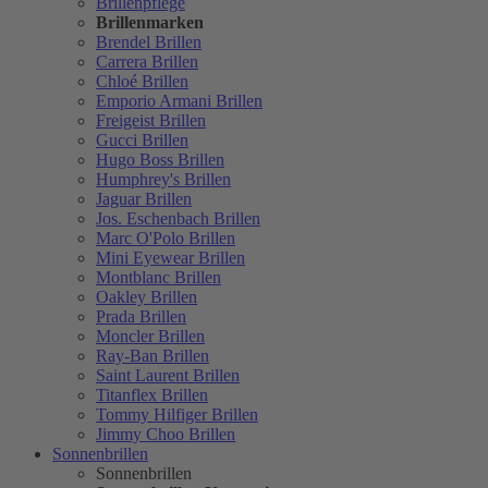
Brillenpflege
Brillenmarken
Brendel Brillen
Carrera Brillen
Chloé Brillen
Emporio Armani Brillen
Freigeist Brillen
Gucci Brillen
Hugo Boss Brillen
Humphrey's Brillen
Jaguar Brillen
Jos. Eschenbach Brillen
Marc O'Polo Brillen
Mini Eyewear Brillen
Montblanc Brillen
Oakley Brillen
Prada Brillen
Moncler Brillen
Ray-Ban Brillen
Saint Laurent Brillen
Titanflex Brillen
Tommy Hilfiger Brillen
Jimmy Choo Brillen
Sonnenbrillen
Sonnenbrillen