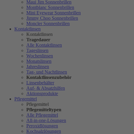
Maui Jim Sonnenbrillen
Montblanc Sonnenbrillen
Mini Eyewear Sonnenbrillen
Jimmy Choo Sonnenbrillen
Moncler Sonnenbrillen
Kontaktlinsen
Kontaktlinsen
Tragedauer
Alle Kontaktlinsen
Tageslinsen
Wochenlinsen
Monatslinsen
Jahreslinsen
Tag- und Nachtlinsen
Kontaktlinsenzubehör
Linsenbehälter
Auf- & Absatzhilfen
Aktionsprodukte
Pflegemittel
Pflegemittel
Pflegemitteltypen
Alle Pflegemittel
All-in-one-Lösungen
Peroxidlösungen
Kochsalzlösungen