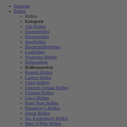
Startseite
Brillen
Brillen
Kategorie
Alle Brillen
Damenbrillen
Herrenbrillen
Sportbrillen
Blaulichtfilterbrillen
Lesebrillen
Neuheiten Brillen
Brillenpflege
Brillenmarken
Brendel Brillen
Carrera Brillen
Chloé Brillen
Emporio Armani Brillen
Freigeist Brillen
Gucci Brillen
Hugo Boss Brillen
Humphrey's Brillen
Jaguar Brillen
Jos. Eschenbach Brillen
Marc O'Polo Brillen