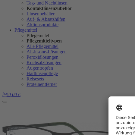
Tag- und Nachtlinsen
Kontaktlinsenzubehör
Linsenbehälter
Auf- & Absatzhilfen
Aktionsprodukte
Pflegemittel
Pflegemittel
Pflegemitteltypen
Alle Pflegemittel
All-in-one-Lösungen
Peroxidlösungen
Kochsalzlösungen
Augentropfen
Hartlinsenpflege
Reisesets
Proteinentferner

0,00
€