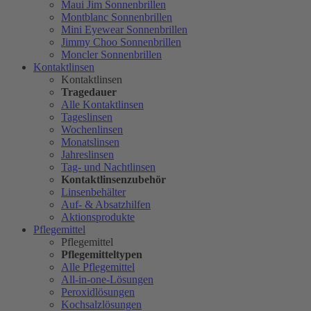
Maui Jim Sonnenbrillen
Montblanc Sonnenbrillen
Mini Eyewear Sonnenbrillen
Jimmy Choo Sonnenbrillen
Moncler Sonnenbrillen
Kontaktlinsen
Kontaktlinsen
Tragedauer
Alle Kontaktlinsen
Tageslinsen
Wochenlinsen
Monatslinsen
Jahreslinsen
Tag- und Nachtlinsen
Kontaktlinsenzubehör
Linsenbehälter
Auf- & Absatzhilfen
Aktionsprodukte
Pflegemittel
Pflegemittel
Pflegemitteltypen
Alle Pflegemittel
All-in-one-Lösungen
Peroxidlösungen
Kochsalzlösungen