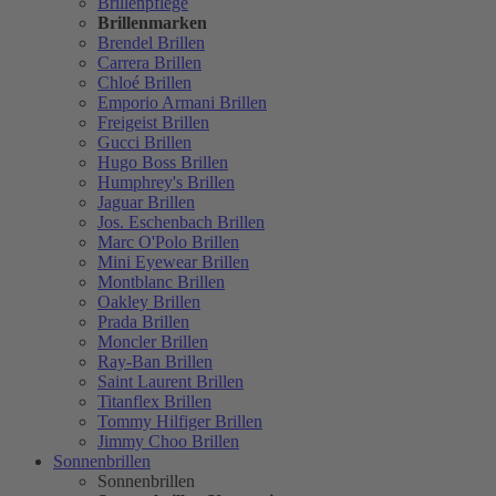
Brillenpflege
Brillenmarken
Brendel Brillen
Carrera Brillen
Chloé Brillen
Emporio Armani Brillen
Freigeist Brillen
Gucci Brillen
Hugo Boss Brillen
Humphrey's Brillen
Jaguar Brillen
Jos. Eschenbach Brillen
Marc O'Polo Brillen
Mini Eyewear Brillen
Montblanc Brillen
Oakley Brillen
Prada Brillen
Moncler Brillen
Ray-Ban Brillen
Saint Laurent Brillen
Titanflex Brillen
Tommy Hilfiger Brillen
Jimmy Choo Brillen
Sonnenbrillen
Sonnenbrillen