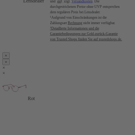
Lensdealer
und ggf. zzgl.
Versandkosten
. Die
durchgestrichenen Preise ohne UVP entsprechen
dem regulären Preis bei Lensdealer.
¹Aufgrund von Einschränkungen ist die
Zahlungsart
Rechnung
nicht immer verfügbar.
²Detaillierte Informationen und die
Garantiebedingungen zur Geld-zurück-Garantie
von Trusted Shops finden Sie auf trustedshops.de.
×
×
×
×
Rot