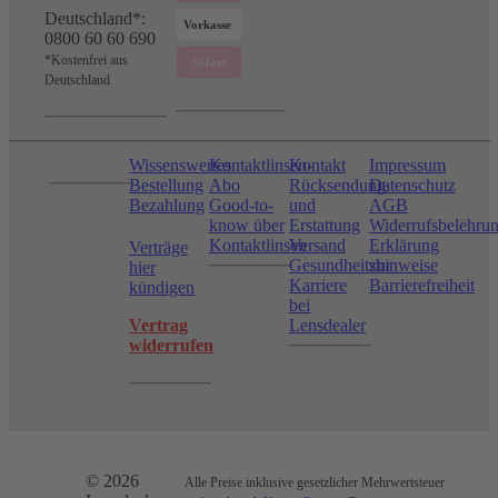
Deutschland*:
0800 60 60 690
*Kostenfrei aus
Deutschland
Wissenswertes
Kontaktlinsen-
Kontakt
Impressum
Bestellung
Abo
Rücksendung
Datenschutz
Bezahlung
Good-to-
und
AGB
know über
Erstattung
Widerrufsbelehru
Kontaktlinsen
Versand
Erklärung
Verträge
Gesundheitshinweise
zur
hier
Karriere
Barrierefreiheit
kündigen
bei
Vertrag
Lensdealer
widerrufen
© 2026
Alle Preise inklusive gesetzlicher Mehrwertsteuer