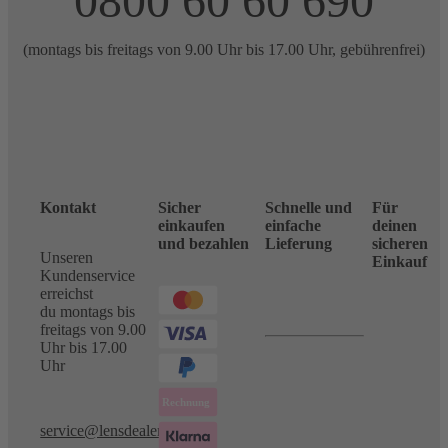
0800 60 60 690
(montags bis freitags von 9.00 Uhr bis 17.00 Uhr, gebührenfrei)
Kontakt
Sicher
Schnelle und
Für
einkaufen
einfache
deinen
und bezahlen
Lieferung
sicheren
Unseren
Einkauf
Kundenservice
erreichst
du montags bis
freitags von 9.00
Uhr bis 17.00
Uhr
service@lensdealer.com