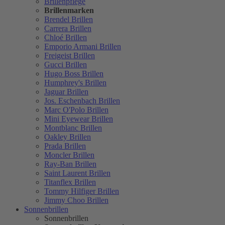
Brillenpflege
Brillenmarken
Brendel Brillen
Carrera Brillen
Chloé Brillen
Emporio Armani Brillen
Freigeist Brillen
Gucci Brillen
Hugo Boss Brillen
Humphrey's Brillen
Jaguar Brillen
Jos. Eschenbach Brillen
Marc O'Polo Brillen
Mini Eyewear Brillen
Montblanc Brillen
Oakley Brillen
Prada Brillen
Moncler Brillen
Ray-Ban Brillen
Saint Laurent Brillen
Titanflex Brillen
Tommy Hilfiger Brillen
Jimmy Choo Brillen
Sonnenbrillen
Sonnenbrillen