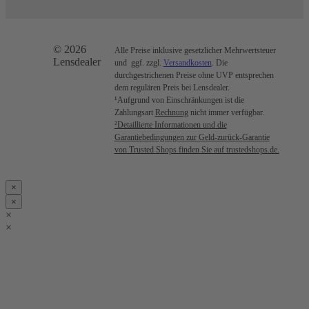
© 2026
Alle Preise inklusive gesetzlicher Mehrwertsteuer
Lensdealer
und ggf. zzgl.
Versandkosten
. Die
durchgestrichenen Preise ohne UVP entsprechen
dem regulären Preis bei Lensdealer.
¹Aufgrund von Einschränkungen ist die
Zahlungsart
Rechnung
nicht immer verfügbar.
²Detaillierte Informationen und die
Garantiebedingungen zur Geld-zurück-Garantie
von Trusted Shops finden Sie auf trustedshops.de.
×
×
×
×