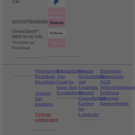
Uhr
service@lensdealer.com
Deutschland*:
0800 60 60 690
*Kostenfrei aus
Deutschland
Wissenswertes
Kontaktlinsen-
Kontakt
Impressum
Bestellung
Abo
Rücksendung
Datenschutz
Bezahlung
Good-to-
und
AGB
know über
Erstattung
Widerrufsbelehru
Kontaktlinsen
Versand
Erklärung
Verträge
Gesundheitshinweise
zur
hier
Karriere
Barrierefreiheit
kündigen
bei
Vertrag
Lensdealer
widerrufen