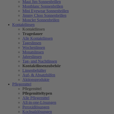
Maui Jim Sonnenbrillen
Montblanc Sonnenbrillen
Mini Eyewear Sonnenbrillen
Jimmy Choo Sonnenbrillen
Moncler Sonnenbrillen
Kontaktlinsen
Kontaktlinsen
Tragedauer
Alle Kontaktlinsen
Tageslinsen
Wochenlinsen
Monatslinsen
Jahreslinsen
Tag- und Nachtlinsen
Kontaktlinsenzubehör
Linsenbehälter
Auf- & Absatzhilfen
Aktionsprodukte
Pflegemittel
Pflegemittel
Pflegemitteltypen
Alle Pflegemittel
All-in-one-Lösungen
Peroxidlösungen
Kochsalzlösungen