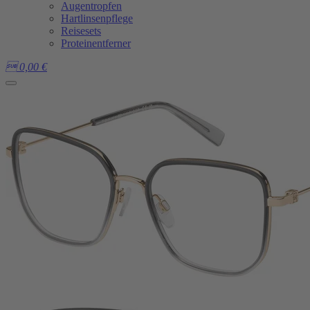
Augentropfen
Hartlinsenpflege
Reisesets
Proteinentferner

0,00
€