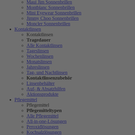
Maui Jim Sonnenbrillen
Montblanc Sonnenbrillen
Mini Eyewear Sonnenbrillen
Jimmy Choo Sonnenbrillen
Moncler Sonnenbrillen
Kontaktlinsen
Kontaktlinsen
Tragedauer
Alle Kontaktlinsen
Tageslinsen
Wochenlinsen
Monatslinsen
Jahreslinsen
Tag- und Nachtlinsen
Kontaktlinsenzubehör
Linsenbehälter
Auf- & Absatzhilfen
Aktionsprodukte
Pflegemittel
Pflegemittel
Pflegemitteltypen
Alle Pflegemittel
All-in-one-Lösungen
Peroxidlösungen
Kochsalzlösungen