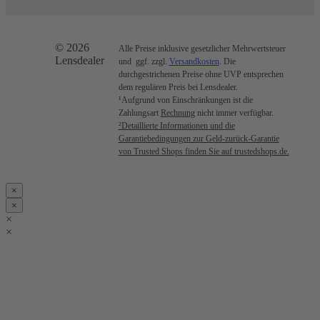
© 2026
Alle Preise inklusive gesetzlicher Mehrwertsteuer
Lensdealer
und ggf. zzgl.
Versandkosten
. Die
durchgestrichenen Preise ohne UVP entsprechen
dem regulären Preis bei Lensdealer.
¹Aufgrund von Einschränkungen ist die
Zahlungsart
Rechnung
nicht immer verfügbar.
²Detaillierte Informationen und die
Garantiebedingungen zur Geld-zurück-Garantie
von Trusted Shops finden Sie auf trustedshops.de.
×
×
×
×