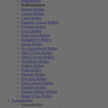
Brillenpflege
Brillenmarken
Brendel Brillen
Carrera Brillen
Chloé Brillen
Emporio Armani Brillen
Freigeist Brillen
Gucci Brillen
Hugo Boss Brillen
Humphrey's Brillen
Jaguar Brillen
Jos. Eschenbach Brillen
Marc O'Polo Brillen
Mini Eyewear Brillen
Montblanc Brillen
Oakley Brillen
Prada Brillen
Moncler Brillen
Ray-Ban Brillen
Saint Laurent Brillen
Titanflex Brillen
Tommy Hilfiger Brillen
Jimmy Choo Brillen
Sonnenbrillen
Sonnenbrillen