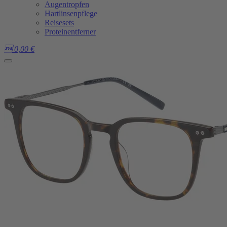
Augentropfen
Hartlinsenpflege
Reisesets
Proteinentferner

0,00
€