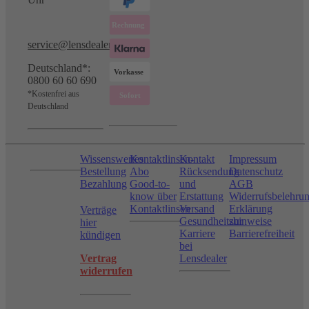
service@lensdealer.com
Deutschland*:
0800 60 60 690
*Kostenfrei aus
Deutschland
Wissenswertes
Kontaktlinsen-
Kontakt
Impressum
Bestellung
Abo
Rücksendung
Datenschutz
Bezahlung
Good-to-
und
AGB
know über
Erstattung
Widerrufsbelehru
Kontaktlinsen
Versand
Erklärung
Verträge
Gesundheitshinweise
zur
hier
Karriere
Barrierefreiheit
kündigen
bei
Vertrag
Lensdealer
widerrufen