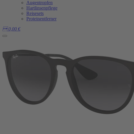
Augentropfen
Hartlinsenpflege
Reisesets
Proteinentferner

0,00
€