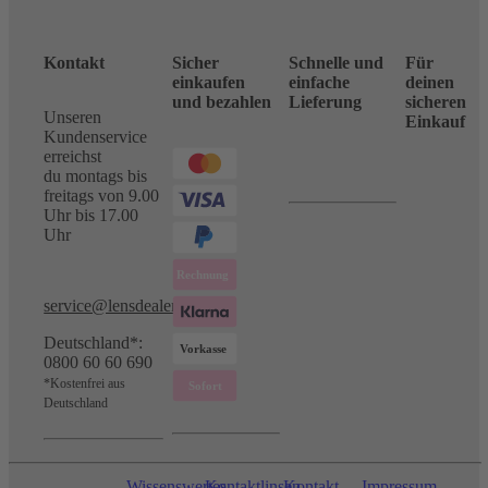
Kontakt
Sicher
Schnelle und
Für
einkaufen
einfache
deinen
und bezahlen
Lieferung
sicheren
Unseren
Einkauf
Kundenservice
erreichst
du montags bis
freitags von 9.00
Uhr bis 17.00
Uhr
service@lensdealer.com
Deutschland*:
0800 60 60 690
*Kostenfrei aus
Deutschland
Wissenswertes
Kontaktlinsen-
Kontakt
Impressum