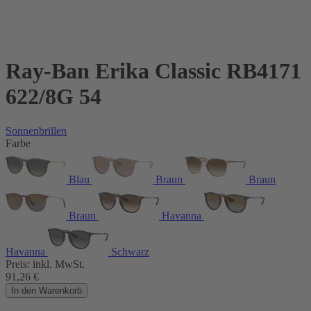
Ray-Ban Erika Classic RB4171
622/8G 54
Sonnenbrillen
Farbe
Blau
Braun
Braun
Braun
Havanna
Havanna
Schwarz
Preis:
inkl. MwSt.
91,26
€
In den Warenkorb