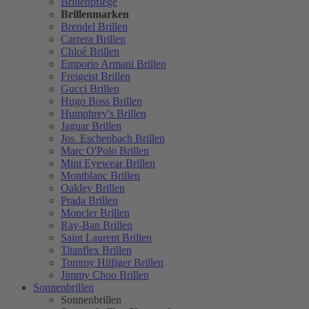
Brillenpflege
Brillenmarken
Brendel Brillen
Carrera Brillen
Chloé Brillen
Emporio Armani Brillen
Freigeist Brillen
Gucci Brillen
Hugo Boss Brillen
Humphrey's Brillen
Jaguar Brillen
Jos. Eschenbach Brillen
Marc O'Polo Brillen
Mini Eyewear Brillen
Montblanc Brillen
Oakley Brillen
Prada Brillen
Moncler Brillen
Ray-Ban Brillen
Saint Laurent Brillen
Titanflex Brillen
Tommy Hilfiger Brillen
Jimmy Choo Brillen
Sonnenbrillen
Sonnenbrillen