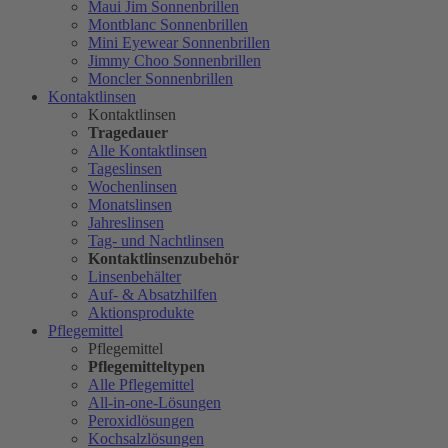
Maui Jim Sonnenbrillen
Montblanc Sonnenbrillen
Mini Eyewear Sonnenbrillen
Jimmy Choo Sonnenbrillen
Moncler Sonnenbrillen
Kontaktlinsen
Kontaktlinsen
Tragedauer
Alle Kontaktlinsen
Tageslinsen
Wochenlinsen
Monatslinsen
Jahreslinsen
Tag- und Nachtlinsen
Kontaktlinsenzubehör
Linsenbehälter
Auf- & Absatzhilfen
Aktionsprodukte
Pflegemittel
Pflegemittel
Pflegemitteltypen
Alle Pflegemittel
All-in-one-Lösungen
Peroxidlösungen
Kochsalzlösungen