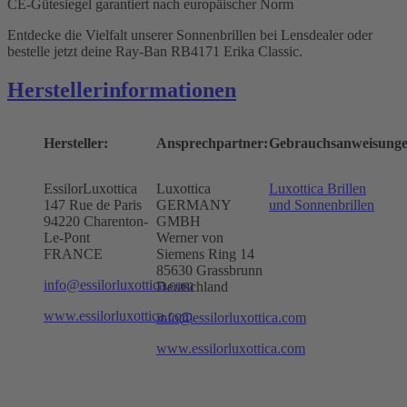
CE-Gütesiegel garantiert nach europäischer Norm
Entdecke die Vielfalt unserer Sonnenbrillen bei Lensdealer oder
bestelle jetzt deine Ray-Ban RB4171 Erika Classic.
Herstellerinformationen
Hersteller:
Ansprechpartner:
Gebrauchsanweisunge
EssilorLuxottica
Luxottica
Luxottica Brillen
147 Rue de Paris
GERMANY
und Sonnenbrillen
94220 Charenton-
GMBH
Le-Pont
Werner von
FRANCE
Siemens Ring 14
85630 Grassbrunn
info@essilorluxottica.com
Deutschland
www.essilorluxottica.com
info@essilorluxottica.com
www.essilorluxottica.com