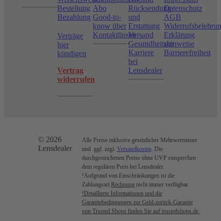
Bestellung
Abo
Rücksendung
Datenschutz
Bezahlung
Good-to-
und
AGB
know über
Erstattung
Widerrufsbelehru
Kontaktlinsen
Versand
Erklärung
Verträge
Gesundheitshinweise
zur
hier
Karriere
Barrierefreiheit
kündigen
bei
Vertrag
Lensdealer
widerrufen
© 2026
Alle Preise inklusive gesetzlicher Mehrwertsteuer
Lensdealer
und ggf. zzgl.
Versandkosten
. Die
durchgestrichenen Preise ohne UVP entsprechen
dem regulären Preis bei Lensdealer.
¹Aufgrund von Einschränkungen ist die
Zahlungsart
Rechnung
nicht immer verfügbar.
²Detaillierte Informationen und die
Garantiebedingungen zur Geld-zurück-Garantie
von Trusted Shops finden Sie auf trustedshops.de.