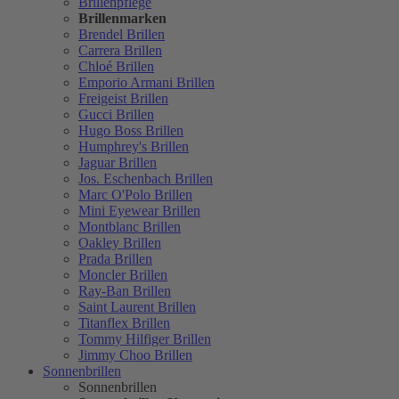
Brillenpflege
Brillenmarken
Brendel Brillen
Carrera Brillen
Chloé Brillen
Emporio Armani Brillen
Freigeist Brillen
Gucci Brillen
Hugo Boss Brillen
Humphrey's Brillen
Jaguar Brillen
Jos. Eschenbach Brillen
Marc O'Polo Brillen
Mini Eyewear Brillen
Montblanc Brillen
Oakley Brillen
Prada Brillen
Moncler Brillen
Ray-Ban Brillen
Saint Laurent Brillen
Titanflex Brillen
Tommy Hilfiger Brillen
Jimmy Choo Brillen
Sonnenbrillen
Sonnenbrillen