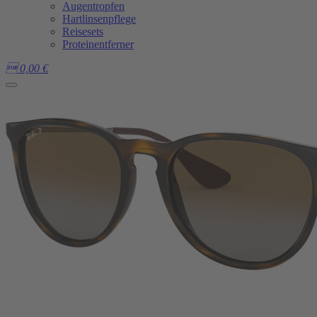
Augentropfen
Hartlinsenpflege
Reisesets
Proteinentferner

0,00
€