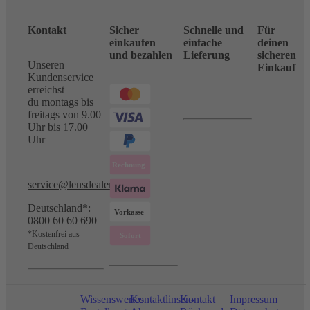
Kontakt
Sicher
Schnelle und
Für
einkaufen
einfache
deinen
und bezahlen
Lieferung
sicheren
Unseren
Einkauf
Kundenservice
erreichst
du montags bis
freitags von 9.00
Uhr bis 17.00
Uhr
service@lensdealer.com
Deutschland*:
0800 60 60 690
*Kostenfrei aus
Deutschland
Wissenswertes
Kontaktlinsen-
Kontakt
Impressum