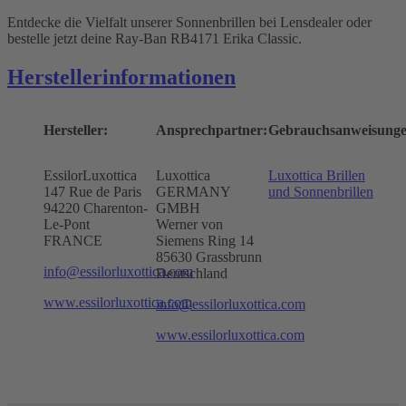
Entdecke die Vielfalt unserer Sonnenbrillen bei Lensdealer oder
bestelle jetzt deine Ray-Ban RB4171 Erika Classic.
Herstellerinformationen
Hersteller:
Ansprechpartner:
Gebrauchsanweisunge
EssilorLuxottica
Luxottica
Luxottica Brillen
147 Rue de Paris
GERMANY
und Sonnenbrillen
94220 Charenton-
GMBH
Le-Pont
Werner von
FRANCE
Siemens Ring 14
85630 Grassbrunn
info@essilorluxottica.com
Deutschland
www.essilorluxottica.com
info@essilorluxottica.com
www.essilorluxottica.com