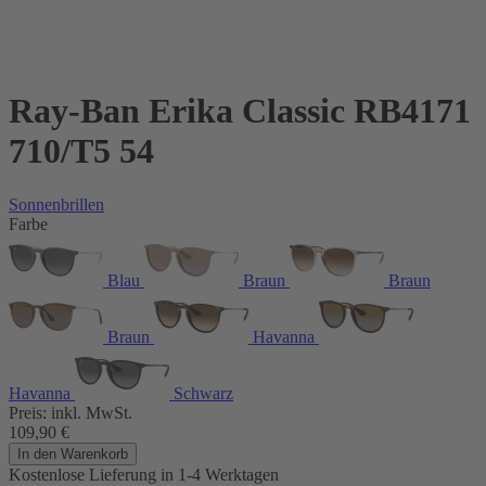
Ray-Ban Erika Classic RB4171
710/T5 54
Sonnenbrillen
Farbe
Blau
Braun
Braun
Braun
Havanna
Havanna
Schwarz
Preis:
inkl. MwSt.
109,90
€
In den Warenkorb
Kostenlose Lieferung
in 1-4 Werktagen