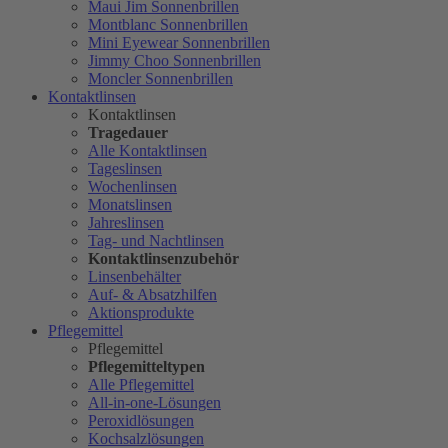
Maui Jim Sonnenbrillen
Montblanc Sonnenbrillen
Mini Eyewear Sonnenbrillen
Jimmy Choo Sonnenbrillen
Moncler Sonnenbrillen
Kontaktlinsen
Kontaktlinsen
Tragedauer
Alle Kontaktlinsen
Tageslinsen
Wochenlinsen
Monatslinsen
Jahreslinsen
Tag- und Nachtlinsen
Kontaktlinsenzubehör
Linsenbehälter
Auf- & Absatzhilfen
Aktionsprodukte
Pflegemittel
Pflegemittel
Pflegemitteltypen
Alle Pflegemittel
All-in-one-Lösungen
Peroxidlösungen
Kochsalzlösungen