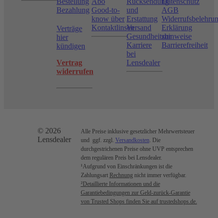
Bestellung
Abo
Rücksendung
Datenschutz
Bezahlung
Good-to-
und
AGB
know über
Erstattung
Widerrufsbelehru
Kontaktlinsen
Versand
Erklärung
Verträge
Gesundheitshinweise
zur
hier
Karriere
Barrierefreiheit
kündigen
bei
Vertrag
Lensdealer
widerrufen
© 2026
Alle Preise inklusive gesetzlicher Mehrwertsteuer
Lensdealer
und ggf. zzgl.
Versandkosten
. Die
durchgestrichenen Preise ohne UVP entsprechen
dem regulären Preis bei Lensdealer.
¹Aufgrund von Einschränkungen ist die
Zahlungsart
Rechnung
nicht immer verfügbar.
²Detaillierte Informationen und die
Garantiebedingungen zur Geld-zurück-Garantie
von Trusted Shops finden Sie auf trustedshops.de.