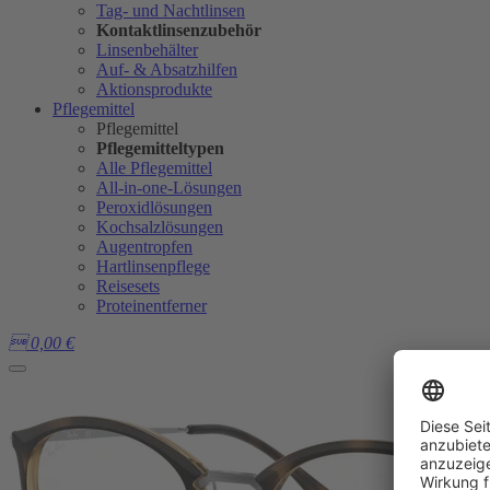
Tag- und Nachtlinsen
Kontaktlinsenzubehör
Linsenbehälter
Auf- & Absatzhilfen
Aktionsprodukte
Pflegemittel
Pflegemittel
Pflegemitteltypen
Alle Pflegemittel
All-in-one-Lösungen
Peroxidlösungen
Kochsalzlösungen
Augentropfen
Hartlinsenpflege
Reisesets
Proteinentferner

0,00
€