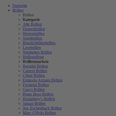
Startseite
Brillen
Brillen
Kategorie
Alle Brillen
Damenbrillen
Herrenbrillen
Sportbrillen
Blaulichtfilterbrillen
Lesebrillen
Neuheiten Brillen
Brillenpflege
Brillenmarken
Brendel Brillen
Carrera Brillen
Chloé Brillen
Emporio Armani Brillen
Freigeist Brillen
Gucci Brillen
Hugo Boss Brillen
Humphrey's Brillen
Jaguar Brillen
Jos. Eschenbach Brillen
Marc O'Polo Brillen