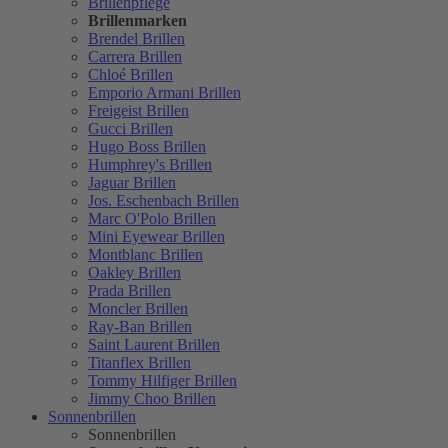
Brillenpflege
Brillenmarken
Brendel Brillen
Carrera Brillen
Chloé Brillen
Emporio Armani Brillen
Freigeist Brillen
Gucci Brillen
Hugo Boss Brillen
Humphrey's Brillen
Jaguar Brillen
Jos. Eschenbach Brillen
Marc O'Polo Brillen
Mini Eyewear Brillen
Montblanc Brillen
Oakley Brillen
Prada Brillen
Moncler Brillen
Ray-Ban Brillen
Saint Laurent Brillen
Titanflex Brillen
Tommy Hilfiger Brillen
Jimmy Choo Brillen
Sonnenbrillen
Sonnenbrillen