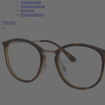
Augentropfen
Hartlinsenpflege
Reisesets
Proteinentferner

0,00
€