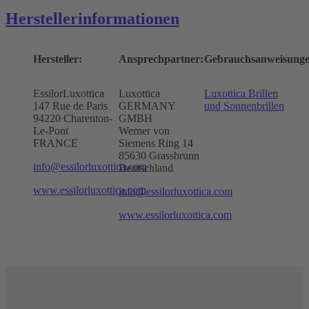
Herstellerinformationen
Hersteller:
Ansprechpartner:
Gebrauchsanweisunge
EssilorLuxottica
Luxottica
Luxottica Brillen
147 Rue de Paris
GERMANY
und Sonnenbrillen
94220 Charenton-
GMBH
Le-Pont
Werner von
FRANCE
Siemens Ring 14
85630 Grassbrunn
info@essilorluxottica.com
Deutschland
www.essilorluxottica.com
info@essilorluxottica.com
www.essilorluxottica.com