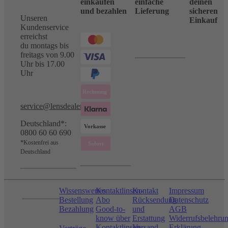
einkaufen
einfache
deinen
und bezahlen
Lieferung
sicheren
Unseren
Einkauf
Kundenservice
erreichst
du montags bis
freitags von 9.00
Uhr bis 17.00
Uhr
service@lensdealer.com
Deutschland*:
0800 60 60 690
*Kostenfrei aus
Deutschland
Wissenswertes
Kontaktlinsen-
Kontakt
Impressum
Bestellung
Abo
Rücksendung
Datenschutz
Bezahlung
Good-to-
und
AGB
know über
Erstattung
Widerrufsbelehru
Kontaktlinsen
Versand
Erklärung