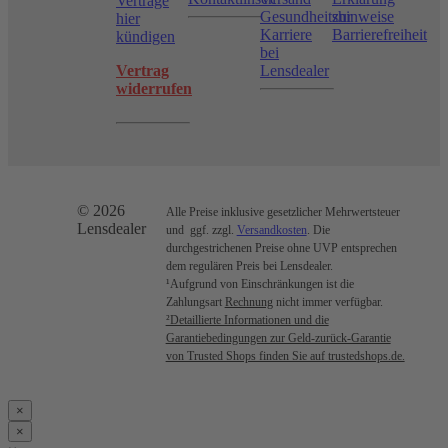
Verträge
Gesundheitshinweise
zur
hier
Karriere
Barrierefreiheit
kündigen
bei
Vertrag
Lensdealer
widerrufen
© 2026
Alle Preise inklusive gesetzlicher Mehrwertsteuer
Lensdealer
und ggf. zzgl.
Versandkosten
. Die
durchgestrichenen Preise ohne UVP entsprechen
dem regulären Preis bei Lensdealer.
¹Aufgrund von Einschränkungen ist die
Zahlungsart
Rechnung
nicht immer verfügbar.
²Detaillierte Informationen und die
Garantiebedingungen zur Geld-zurück-Garantie
von Trusted Shops finden Sie auf trustedshops.de.
×
×