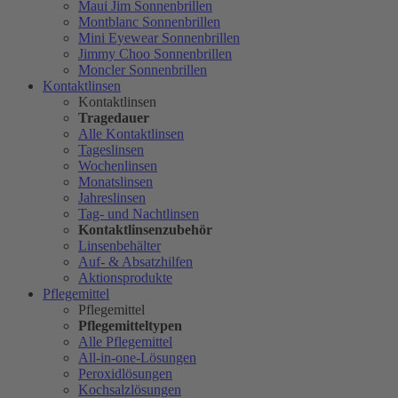
Maui Jim Sonnenbrillen
Montblanc Sonnenbrillen
Mini Eyewear Sonnenbrillen
Jimmy Choo Sonnenbrillen
Moncler Sonnenbrillen
Kontaktlinsen
Kontaktlinsen
Tragedauer
Alle Kontaktlinsen
Tageslinsen
Wochenlinsen
Monatslinsen
Jahreslinsen
Tag- und Nachtlinsen
Kontaktlinsenzubehör
Linsenbehälter
Auf- & Absatzhilfen
Aktionsprodukte
Pflegemittel
Pflegemittel
Pflegemitteltypen
Alle Pflegemittel
All-in-one-Lösungen
Peroxidlösungen
Kochsalzlösungen