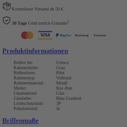
Kostenloser Versand ab 50 €
2
30 Tage
Geld-zurück-Garantie
Produktinformationen
Brillen für:
Unisex
Rahmenfarbe:
Grau
Brillenform:
Pilot
Rahmentyp:
Vollrand
Rahmenmaterial:
Metall
Marke:
Ray-Ban
Glasmaterial:
Glas
Glasfarbe:
Blau Gradient
Lichtschutzstufe:
3P
Polarisierend:
Ja
Brillenmaße