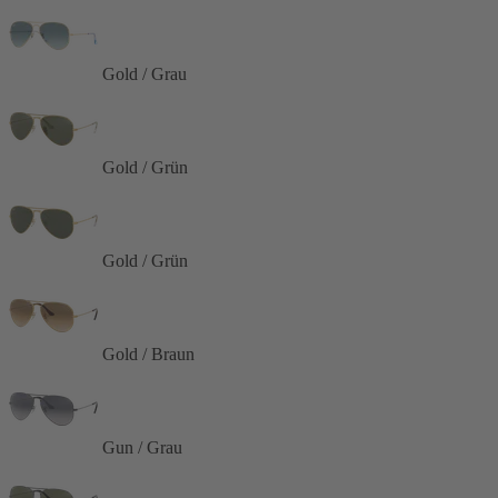
Gold / Grau
Gold / Grün
Gold / Grün
Gold / Braun
Gun / Grau