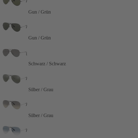
Gun / Grün
Gun / Grün
Schwarz / Schwarz
Silber / Grau
Silber / Grau