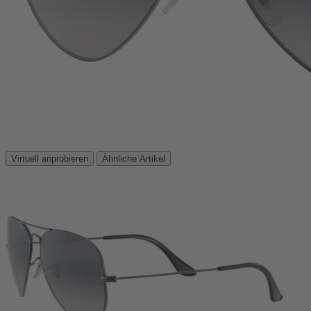
Virtuell anprobieren
Ähnliche Artikel