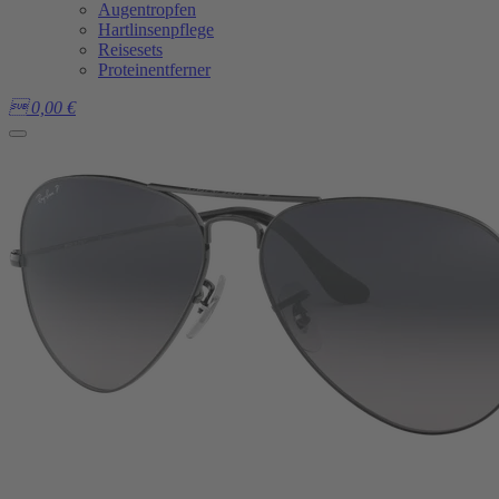
Augentropfen
Hartlinsenpflege
Reisesets
Proteinentferner

0,00
€