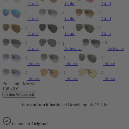
Gold
Gold
Gold
Gold
Gold
Gold
Gold
Grau
Grau
Grau
Schwarz
Schwarz
Silber
Silber
Silber
Silber
Silber
Silber
Preis:
inkl. MwSt.
138,46
€
In den Warenkorb
Versand noch heute
bei Bestellung bis 15 Uhr
Garantiert
Original