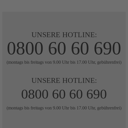
UNSERE HOTLINE:
0800 60 60 690
(montags bis freitags von 9.00 Uhr bis 17.00 Uhr, gebührenfrei)
UNSERE HOTLINE:
0800 60 60 690
(montags bis freitags von 9.00 Uhr bis 17.00 Uhr, gebührenfrei)