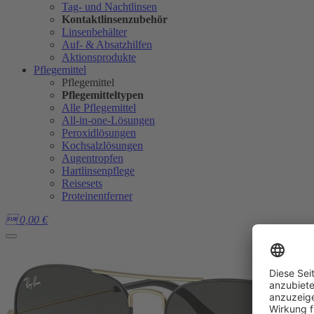
Tag- und Nachtlinsen
Kontaktlinsenzubehör
Linsenbehälter
Auf- & Absatzhilfen
Aktionsprodukte
Pflegemittel
Pflegemittel
Pflegemitteltypen
Alle Pflegemittel
All-in-one-Lösungen
Peroxidlösungen
Kochsalzlösungen
Augentropfen
Hartlinsenpflege
Reisesets
Proteinentferner

0,00
€