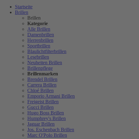
Startseite
Brillen
Brillen
Kategorie
Alle Brillen
Damenbrillen
Herrenbrillen
Sportbrillen
Blaulichtfilterbrillen
Lesebrillen
Neuheiten Brillen
Brillenpflege
Brillenmarken
Brendel Brillen
Carrera Brillen
Chloé Brillen
Emporio Armani Brillen
Freigeist Brillen
Gucci Brillen
Hugo Boss Brillen
Humphrey's Brillen
Jaguar Brillen
Jos. Eschenbach Brillen
Marc O'Polo Brillen