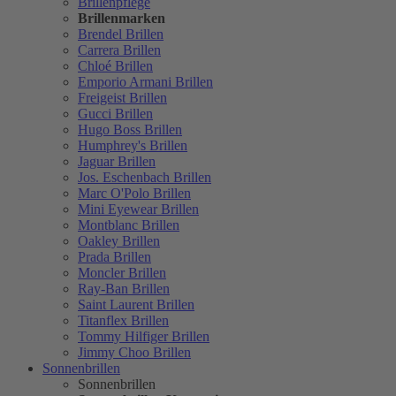
Brillenpflege
Brillenmarken
Brendel Brillen
Carrera Brillen
Chloé Brillen
Emporio Armani Brillen
Freigeist Brillen
Gucci Brillen
Hugo Boss Brillen
Humphrey's Brillen
Jaguar Brillen
Jos. Eschenbach Brillen
Marc O'Polo Brillen
Mini Eyewear Brillen
Montblanc Brillen
Oakley Brillen
Prada Brillen
Moncler Brillen
Ray-Ban Brillen
Saint Laurent Brillen
Titanflex Brillen
Tommy Hilfiger Brillen
Jimmy Choo Brillen
Sonnenbrillen
Sonnenbrillen