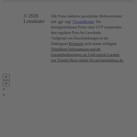
© 2026
Alle Preise inklusive gesetzlicher Mehrwertsteuer
Lensdealer
und ggf. zzgl.
Versandkosten
. Die
durchgestrichenen Preise ohne UVP entsprechen
dem regulären Preis bei Lensdealer.
¹Aufgrund von Einschränkungen ist die
Zahlungsart
Rechnung
nicht immer verfügbar.
²Detaillierte Informationen und die
Garantiebedingungen zur Geld-zurück-Garantie
von Trusted Shops finden Sie auf trustedshops.de.
×
×
×
×