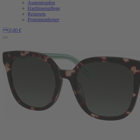
Augentropfen
Hartlinsenpflege
Reisesets
Proteinentferner

0,00
€