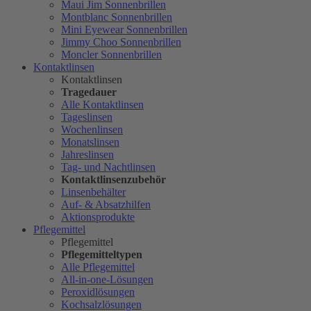
Maui Jim Sonnenbrillen
Montblanc Sonnenbrillen
Mini Eyewear Sonnenbrillen
Jimmy Choo Sonnenbrillen
Moncler Sonnenbrillen
Kontaktlinsen
Kontaktlinsen
Tragedauer
Alle Kontaktlinsen
Tageslinsen
Wochenlinsen
Monatslinsen
Jahreslinsen
Tag- und Nachtlinsen
Kontaktlinsenzubehör
Linsenbehälter
Auf- & Absatzhilfen
Aktionsprodukte
Pflegemittel
Pflegemittel
Pflegemitteltypen
Alle Pflegemittel
All-in-one-Lösungen
Peroxidlösungen
Kochsalzlösungen