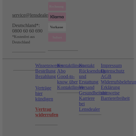
service@lensdealer.com
Deutschland*:
0800 60 60 690
*Kostenfrei aus
Deutschland
Wissenswertes
Kontaktlinsen-
Kontakt
Impressum
Bestellung
Abo
Rücksendung
Datenschutz
Bezahlung
Good-to-
und
AGB
know über
Erstattung
Widerrufsbelehru
Kontaktlinsen
Versand
Erklärung
Verträge
Gesundheitshinweise
zur
hier
Karriere
Barrierefreiheit
kündigen
bei
Vertrag
Lensdealer
widerrufen