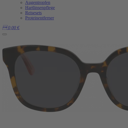
Augentropfen
Hartlinsenpflege
Reisesets
Proteinentferner

0,00
€