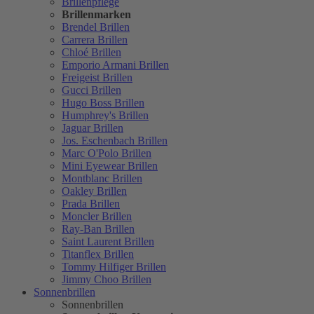
Brillenpflege
Brillenmarken
Brendel Brillen
Carrera Brillen
Chloé Brillen
Emporio Armani Brillen
Freigeist Brillen
Gucci Brillen
Hugo Boss Brillen
Humphrey's Brillen
Jaguar Brillen
Jos. Eschenbach Brillen
Marc O'Polo Brillen
Mini Eyewear Brillen
Montblanc Brillen
Oakley Brillen
Prada Brillen
Moncler Brillen
Ray-Ban Brillen
Saint Laurent Brillen
Titanflex Brillen
Tommy Hilfiger Brillen
Jimmy Choo Brillen
Sonnenbrillen
Sonnenbrillen