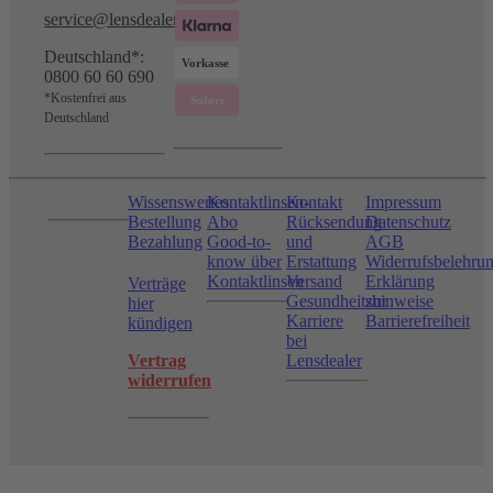
service@lensdealer.com
Deutschland*:
0800 60 60 690
*Kostenfrei aus
Deutschland
Wissenswertes
Kontaktlinsen-
Kontakt
Impressum
Bestellung
Abo
Rücksendung
Datenschutz
Bezahlung
Good-to-
und
AGB
know über
Erstattung
Widerrufsbelehru
Kontaktlinsen
Versand
Erklärung
Verträge
Gesundheitshinweise
zur
hier
Karriere
Barrierefreiheit
kündigen
bei
Vertrag
Lensdealer
widerrufen