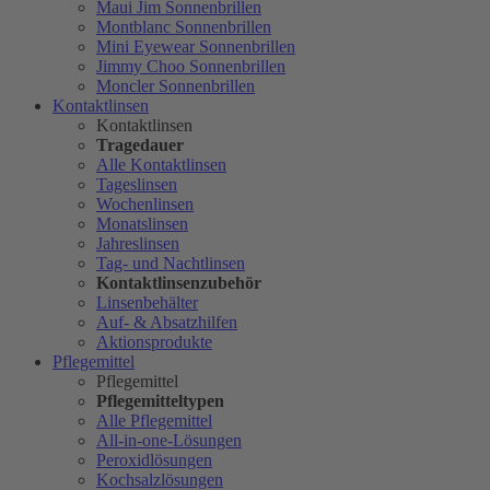
Maui Jim Sonnenbrillen
Montblanc Sonnenbrillen
Mini Eyewear Sonnenbrillen
Jimmy Choo Sonnenbrillen
Moncler Sonnenbrillen
Kontaktlinsen
Kontaktlinsen
Tragedauer
Alle Kontaktlinsen
Tageslinsen
Wochenlinsen
Monatslinsen
Jahreslinsen
Tag- und Nachtlinsen
Kontaktlinsenzubehör
Linsenbehälter
Auf- & Absatzhilfen
Aktionsprodukte
Pflegemittel
Pflegemittel
Pflegemitteltypen
Alle Pflegemittel
All-in-one-Lösungen
Peroxidlösungen
Kochsalzlösungen