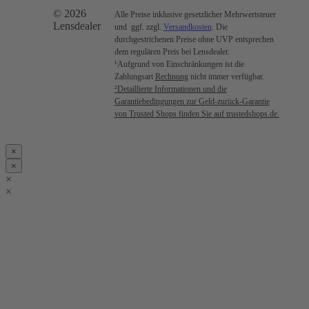
© 2026
Alle Preise inklusive gesetzlicher Mehrwertsteuer
Lensdealer
und ggf. zzgl.
Versandkosten
. Die
durchgestrichenen Preise ohne UVP entsprechen
dem regulären Preis bei Lensdealer.
¹Aufgrund von Einschränkungen ist die
Zahlungsart
Rechnung
nicht immer verfügbar.
²Detaillierte Informationen und die
Garantiebedingungen zur Geld-zurück-Garantie
von Trusted Shops finden Sie auf trustedshops.de.
×
×
×
×